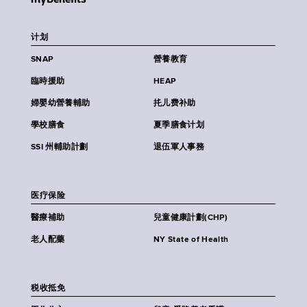
计划
SNAP
營養教育
臨時援助
HEAP
婦嬰幼營養輔助
扥儿费补助
學校膳食
夏季膳食计划
SSI 州輔助計劃
退伍軍人事務
医疗保险
醫療補助
兒童健康計劃(CHP)
老人配藥
NY State of Health
税收抵免