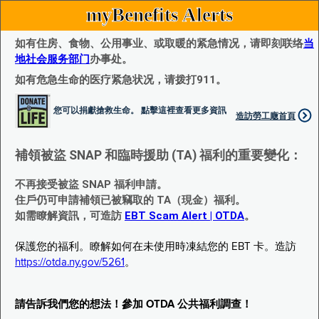
myBenefits Alerts
如有住房、食物、公用事业、或取暖的紧急情况，请即刻联络
当
地社会服务部门
办事处。
如有危急生命的医疗紧急状况，请拨打911。
您可以捐獻搶救生命。 點擊這裡查看更多資訊
造訪勞工廰首頁
補領被盜 SNAP 和臨時援助 (TA) 福利的重要變化：
不再接受被盜 SNAP 福利申請。
住戶仍可申請補領已被竊取的 TA（現金）福利。
如需瞭解資訊，可造訪
EBT Scam Alert | OTDA
。
保護您的福利。瞭解如何在未使用時凍結您的 EBT 卡。造訪
https://otda.ny.gov/5261
。
請告訴我們您的想法！參加 OTDA 公共福利調查！