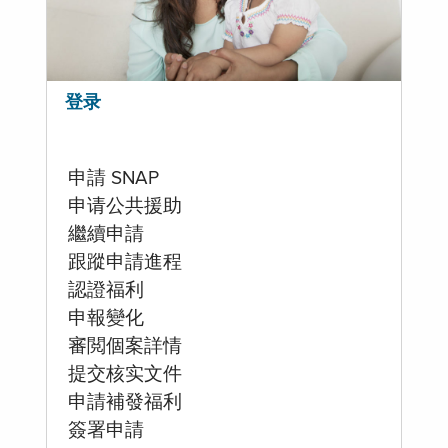
登录
申請 SNAP
申请公共援助
繼續申請
跟蹤申請進程
認證福利
申報變化
審閲個案詳情
提交核实文件
申請補發福利
簽署申請