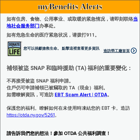
myBenefits Alerts
如有住房、食物、公用事业、或取暖的紧急情况，请即刻联络
当
地社会服务部门
办事处。
如有危急生命的医疗紧急状况，请拨打911。
您可以捐獻搶救生命。 點擊這裡查看更多資訊
造訪勞工廰首頁
補領被盜 SNAP 和臨時援助 (TA) 福利的重要變化：
不再接受被盜 SNAP 福利申請。
住戶仍可申請補領已被竊取的 TA（現金）福利。
如需瞭解資訊，可造訪
EBT Scam Alert | OTDA
。
保護您的福利。瞭解如何在未使用時凍結您的 EBT 卡。造訪
https://otda.ny.gov/5261
。
請告訴我們您的想法！參加 OTDA 公共福利調查！