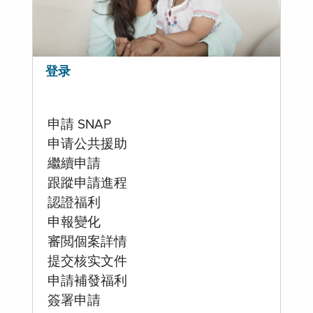
登录
申請 SNAP
申请公共援助
繼續申請
跟蹤申請進程
認證福利
申報變化
審閲個案詳情
提交核实文件
申請補發福利
簽署申請