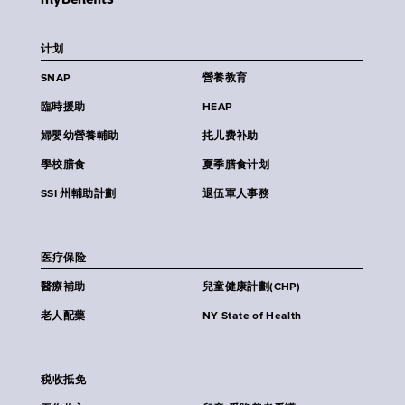
计划
SNAP
營養教育
臨時援助
HEAP
婦嬰幼營養輔助
扥儿费补助
學校膳食
夏季膳食计划
SSI 州輔助計劃
退伍軍人事務
医疗保险
醫療補助
兒童健康計劃(CHP)
老人配藥
NY State of Health
税收抵免