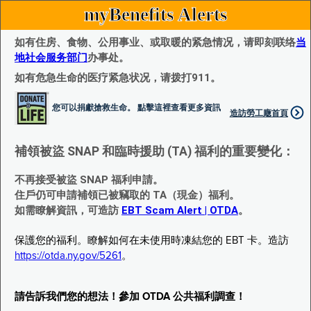
myBenefits Alerts
如有住房、食物、公用事业、或取暖的紧急情况，请即刻联络
当
地社会服务部门
办事处。
如有危急生命的医疗紧急状况，请拨打911。
您可以捐獻搶救生命。 點擊這裡查看更多資訊
造訪勞工廰首頁
補領被盜 SNAP 和臨時援助 (TA) 福利的重要變化：
不再接受被盜 SNAP 福利申請。
住戶仍可申請補領已被竊取的 TA（現金）福利。
如需瞭解資訊，可造訪
EBT Scam Alert | OTDA
。
保護您的福利。瞭解如何在未使用時凍結您的 EBT 卡。造訪
https://otda.ny.gov/5261
。
請告訴我們您的想法！參加 OTDA 公共福利調查！