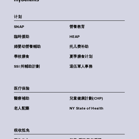
计划
SNAP
營養教育
臨時援助
HEAP
婦嬰幼營養輔助
扥儿费补助
學校膳食
夏季膳食计划
SSI 州輔助計劃
退伍軍人事務
医疗保险
醫療補助
兒童健康計劃(CHP)
老人配藥
NY State of Health
税收抵免