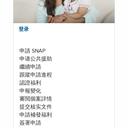
登录
申請 SNAP
申请公共援助
繼續申請
跟蹤申請進程
認證福利
申報變化
審閲個案詳情
提交核实文件
申請補發福利
簽署申請