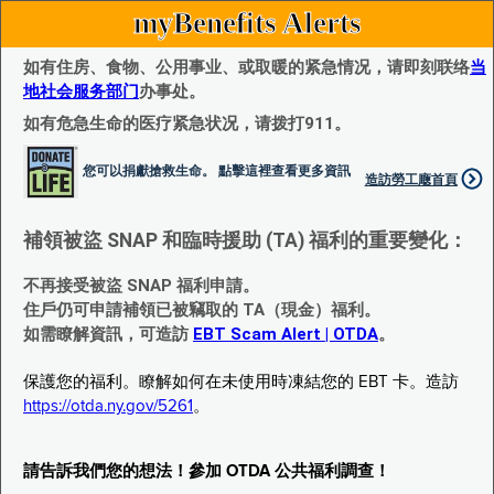
myBenefits Alerts
如有住房、食物、公用事业、或取暖的紧急情况，请即刻联络
当
地社会服务部门
办事处。
如有危急生命的医疗紧急状况，请拨打911。
您可以捐獻搶救生命。 點擊這裡查看更多資訊
造訪勞工廰首頁
補領被盜 SNAP 和臨時援助 (TA) 福利的重要變化：
不再接受被盜 SNAP 福利申請。
住戶仍可申請補領已被竊取的 TA（現金）福利。
如需瞭解資訊，可造訪
EBT Scam Alert | OTDA
。
保護您的福利。瞭解如何在未使用時凍結您的 EBT 卡。造訪
https://otda.ny.gov/5261
。
請告訴我們您的想法！參加 OTDA 公共福利調查！