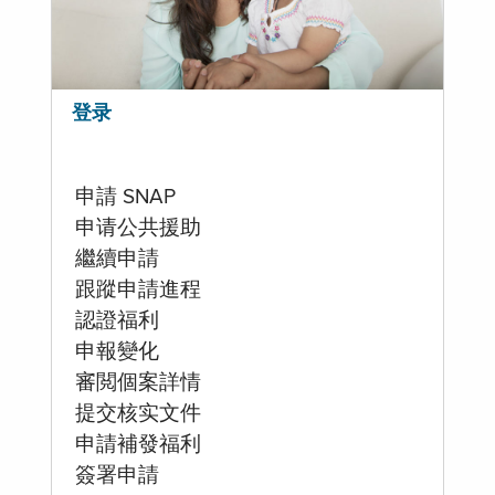
登录
申請 SNAP
申请公共援助
繼續申請
跟蹤申請進程
認證福利
申報變化
審閲個案詳情
提交核实文件
申請補發福利
簽署申請