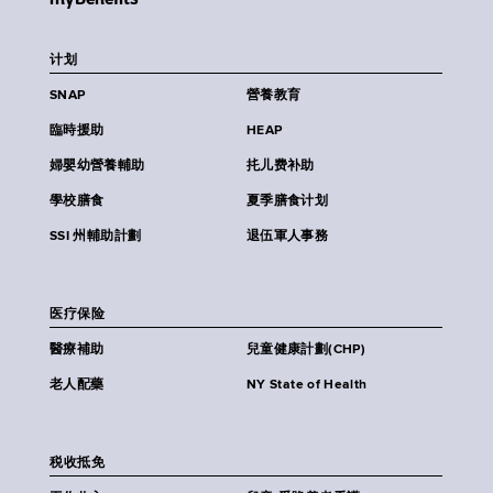
计划
SNAP
營養教育
臨時援助
HEAP
婦嬰幼營養輔助
扥儿费补助
學校膳食
夏季膳食计划
SSI 州輔助計劃
退伍軍人事務
医疗保险
醫療補助
兒童健康計劃(CHP)
老人配藥
NY State of Health
税收抵免