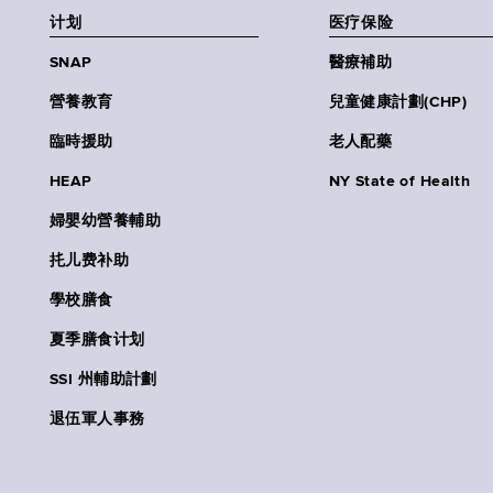
计划
医疗保险
SNAP
醫療補助
營養教育
兒童健康計劃(CHP)
臨時援助
老人配藥
HEAP
NY State of Health
婦嬰幼營養輔助
扥儿费补助
學校膳食
夏季膳食计划
SSI 州輔助計劃
退伍軍人事務