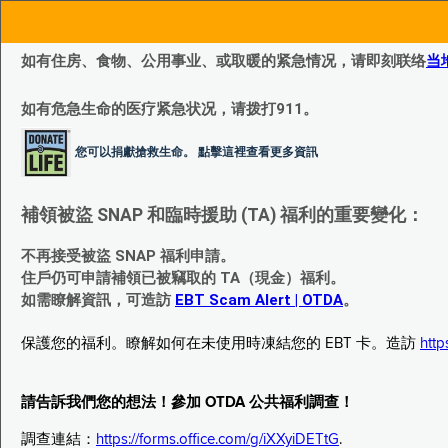
如有住房、食物、公用事业、或取暖的紧急情况，请即刻联络
当
如有危急生命的医疗紧急状况，请拨打911。
您可以捐獻搶救生命。 點擊這裡查看更多資訊
補領被盜 SNAP 和臨時援助 (TA) 福利的重要變化：
不再接受被盜 SNAP 福利申請。
住戶仍可申請補領已被竊取的 TA（現金）福利。
如需瞭解資訊，可造訪
EBT Scam Alert | OTDA
。
保護您的福利。瞭解如何在未使用時凍結您的 EBT 卡。造訪
http
請告訴我們您的想法！參加 OTDA 公共福利調查！
調查連結：
https://forms.office.com/g/iXXyiDETtG
.