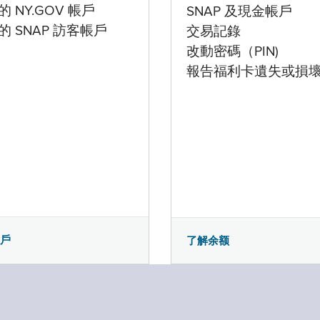
 NY.GOV 帳戶
SNAP 及現金帳戶
的 SNAP 訪客帳戶
交易記錄
改動密碼（PIN)
報告福利卡遺失或損
帳戶
了解余额