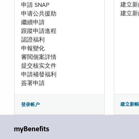
建立新的
申請 SNAP
建立新
申请公共援助
繼續申請
跟蹤申請進程
認證福利
申報變化
審閲個案詳情
提交核实文件
申請補發福利
簽署申請
建立新
登录帐户
myBenefits