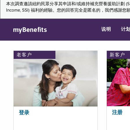
本次調查邀請紐約民眾分享其申請和/或維持補充營養援助計劃 (Supplemental Nutr
Income, SSI) 福利的經驗。您的回答完全是匿名的，我
myBenefits
说明
计
老客户
新客户
注册
登录