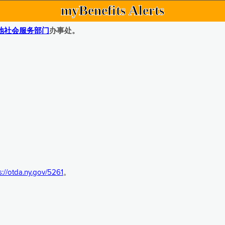
myBenefits Alerts
地社会服务部门
办事处。
s://otda.ny.gov/5261
。