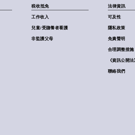
税收抵免
法律資訊
工作收入
可及性
兒童/受贍養者看護
隱私政策
非監護父母
免責聲明
合理調整措施
《資訊公開法》(
聯絡我們