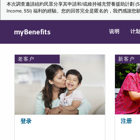
本次調查邀請紐約民眾分享其申請和/或維持補充營養援助計劃 (Supplemental Nutr
Income, SSI) 福利的經驗。您的回答完全是匿名的，我
myBenefits
说明
计
老客户
新客户
注册
登录