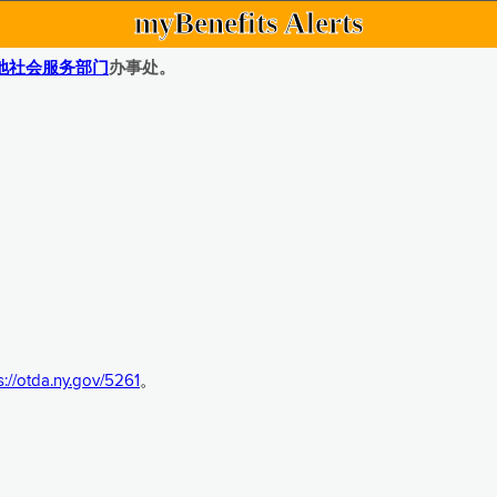
myBenefits Alerts
地社会服务部门
办事处。
s://otda.ny.gov/5261
。