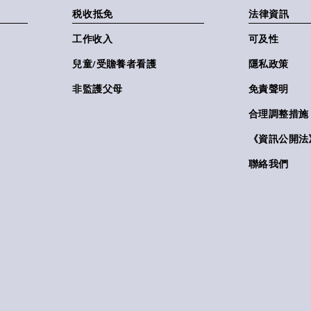
税收抵免
法律資訊
工作收入
可及性
兒童/受贍養者看護
隱私政策
非監護父母
免責聲明
合理調整措施
《資訊公開法》(
聯絡我們