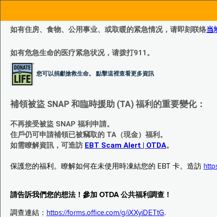
如有住房、食物、公用事业、或取暖的紧急情况，请即刻联络
当
如有危急生命的医疗紧急状况，请拨打911。
您可以捐獻搶救生命。 點擊這裡查看更多資訊
補領被盜 SNAP 和臨時援助 (TA) 福利的重要變化：
不再接受被盜 SNAP 福利申請。
住戶仍可申請補領已被竊取的 TA（現金）福利。
如需瞭解資訊，可造訪
EBT Scam Alert | OTDA
。
保護您的福利。瞭解如何在未使用時凍結您的 EBT 卡。造訪
http
請告訴我們您的想法！參加 OTDA 公共福利調查！
調查連結：
https://forms.office.com/g/iXXyiDETtG
.