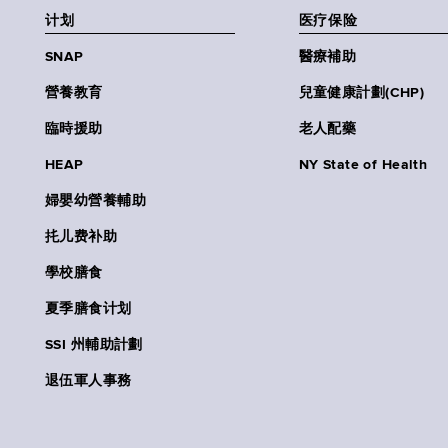
计划
医疗保险
SNAP
醫療補助
營養教育
兒童健康計劃(CHP)
臨時援助
老人配藥
HEAP
NY State of Health
婦嬰幼營養輔助
扥儿费补助
學校膳食
夏季膳食计划
SSI 州輔助計劃
退伍軍人事務