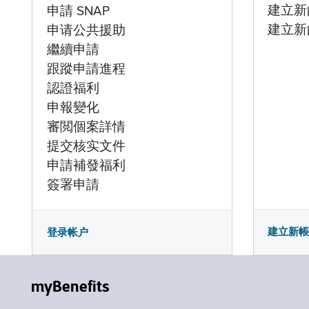
建立新的
申請 SNAP
建立新
申请公共援助
繼續申請
跟蹤申請進程
認證福利
申報變化
審閲個案詳情
提交核实文件
申請補發福利
簽署申請
建立新
登录帐户
myBenefits