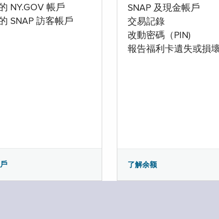
 NY.GOV 帳戶
SNAP 及現金帳戶
的 SNAP 訪客帳戶
交易記錄
改動密碼（PIN)
報告福利卡遺失或損
帳戶
了解余额