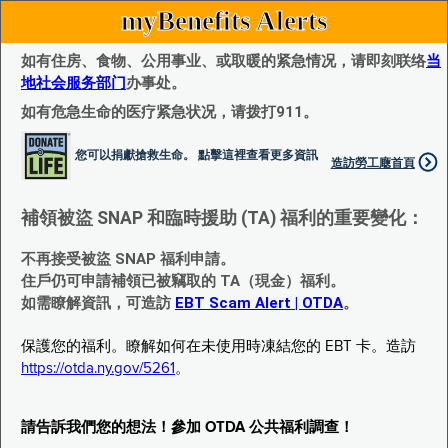
myBenefits Alerts
如有住房、食物、公用事业、或取暖的紧急情况，请即刻联络
当
地社会服务部门
办事处。
如有危急生命的医疗紧急状况，请拨打911。
您可以捐獻搶救生命。 點擊這裡查看更多資訊
造訪勞工廰首頁
補領被盜 SNAP 和臨時援助 (TA) 福利的重要變化：
不再接受被盜 SNAP 福利申請。
住戶仍可申請補領已被竊取的 TA（現金）福利。
如需瞭解資訊，可造訪
EBT Scam Alert | OTDA
。
保護您的福利。瞭解如何在未使用時凍結您的 EBT 卡。造訪
https://otda.ny.gov/5261
。
請告訴我們您的想法！參加 OTDA 公共福利調查！