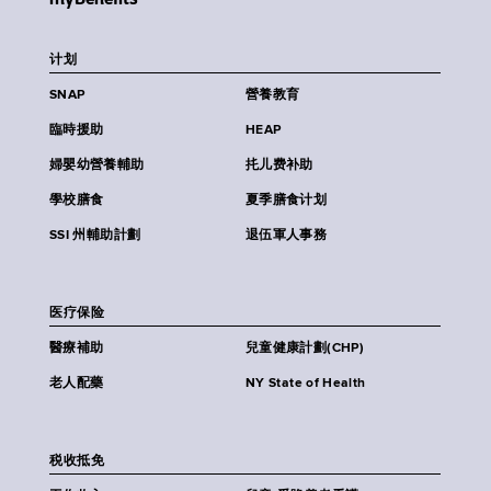
计划
SNAP
營養教育
臨時援助
HEAP
婦嬰幼營養輔助
扥儿费补助
學校膳食
夏季膳食计划
SSI 州輔助計劃
退伍軍人事務
医疗保险
醫療補助
兒童健康計劃(CHP)
老人配藥
NY State of Health
税收抵免