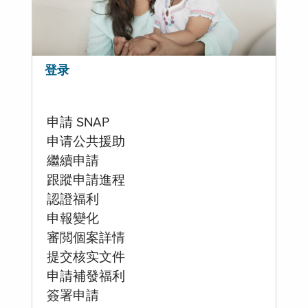
登录
申請 SNAP
申请公共援助
繼續申請
跟蹤申請進程
認證福利
申報變化
審閲個案詳情
提交核实文件
申請補發福利
簽署申請