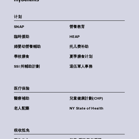
计划
SNAP
營養教育
臨時援助
HEAP
婦嬰幼營養輔助
扥儿费补助
學校膳食
夏季膳食计划
SSI 州輔助計劃
退伍軍人事務
医疗保险
醫療補助
兒童健康計劃(CHP)
老人配藥
NY State of Health
税收抵免