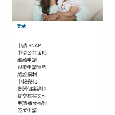
登录
申請 SNAP
申请公共援助
繼續申請
跟蹤申請進程
認證福利
申報變化
審閲個案詳情
提交核实文件
申請補發福利
簽署申請