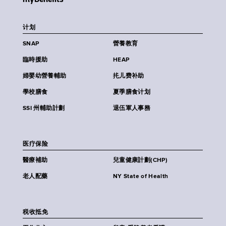
计划
SNAP
營養教育
臨時援助
HEAP
婦嬰幼營養輔助
扥儿费补助
學校膳食
夏季膳食计划
SSI 州輔助計劃
退伍軍人事務
医疗保险
醫療補助
兒童健康計劃(CHP)
老人配藥
NY State of Health
税收抵免