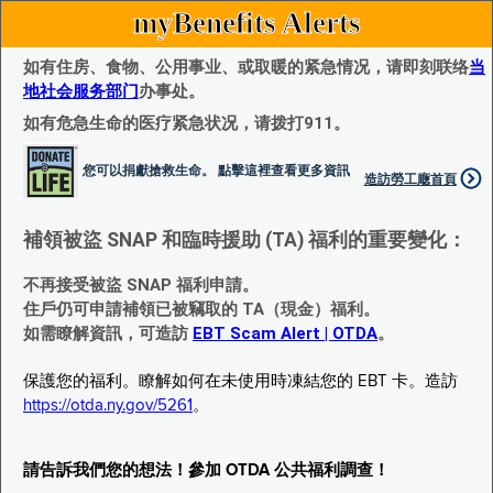
myBenefits Alerts
如有住房、食物、公用事业、或取暖的紧急情况，请即刻联络
当
地社会服务部门
办事处。
如有危急生命的医疗紧急状况，请拨打911。
您可以捐獻搶救生命。 點擊這裡查看更多資訊
造訪勞工廰首頁
補領被盜 SNAP 和臨時援助 (TA) 福利的重要變化：
不再接受被盜 SNAP 福利申請。
住戶仍可申請補領已被竊取的 TA（現金）福利。
如需瞭解資訊，可造訪
EBT Scam Alert | OTDA
。
保護您的福利。瞭解如何在未使用時凍結您的 EBT 卡。造訪
https://otda.ny.gov/5261
。
請告訴我們您的想法！參加 OTDA 公共福利調查！