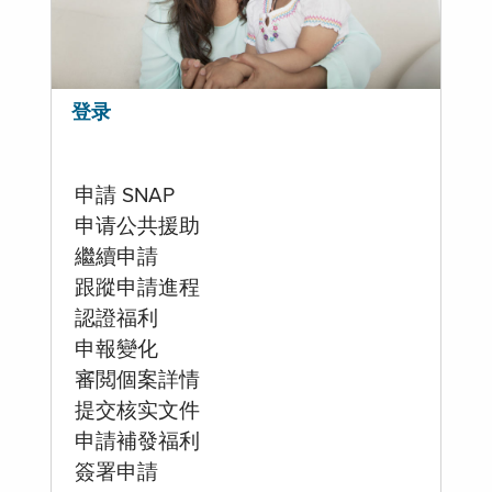
登录
申請 SNAP
申请公共援助
繼續申請
跟蹤申請進程
認證福利
申報變化
審閲個案詳情
提交核实文件
申請補發福利
簽署申請