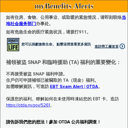
myBenefits Alerts
如有住房、食物、公用事业、或取暖的紧急情况，请即刻联络
当
地社会服务部门
办事处。
如有危急生命的医疗紧急状况，请拨打911。
您可以捐獻搶救生命。 點擊這裡查看更多資訊
造訪勞工廰首頁
補領被盜 SNAP 和臨時援助 (TA) 福利的重要變化：
不再接受被盜 SNAP 福利申請。
住戶仍可申請補領已被竊取的 TA（現金）福利。
如需瞭解資訊，可造訪
EBT Scam Alert | OTDA
。
保護您的福利。瞭解如何在未使用時凍結您的 EBT 卡。造訪
https://otda.ny.gov/5261
。
請告訴我們您的想法！參加 OTDA 公共福利調查！