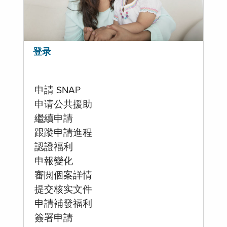
登录
申請 SNAP
申请公共援助
繼續申請
跟蹤申請進程
認證福利
申報變化
審閲個案詳情
提交核实文件
申請補發福利
簽署申請