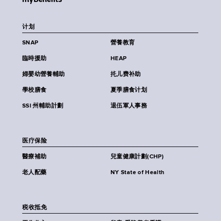
计划
SNAP
營養教育
臨時援助
HEAP
婦嬰幼營養輔助
扥儿费补助
學校膳食
夏季膳食计划
SSI 州輔助計劃
退伍軍人事務
医疗保险
醫療補助
兒童健康計劃(CHP)
老人配藥
NY State of Health
税收抵免