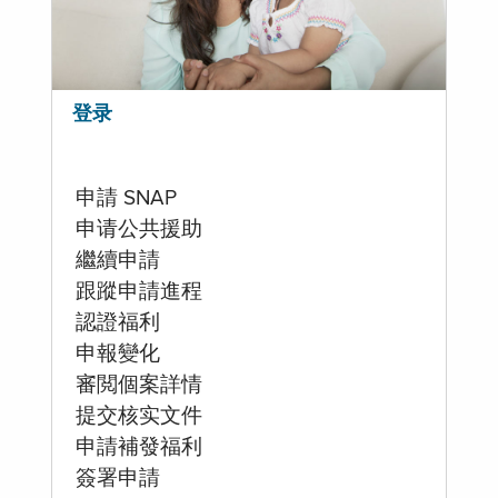
登录
申請 SNAP
申请公共援助
繼續申請
跟蹤申請進程
認證福利
申報變化
審閲個案詳情
提交核实文件
申請補發福利
簽署申請