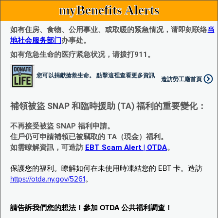
myBenefits Alerts
如有住房、食物、公用事业、或取暖的紧急情况，请即刻联络
当
地社会服务部门
办事处。
如有危急生命的医疗紧急状况，请拨打911。
您可以捐獻搶救生命。 點擊這裡查看更多資訊
造訪勞工廰首頁
補領被盜 SNAP 和臨時援助 (TA) 福利的重要變化：
不再接受被盜 SNAP 福利申請。
住戶仍可申請補領已被竊取的 TA（現金）福利。
如需瞭解資訊，可造訪
EBT Scam Alert | OTDA
。
保護您的福利。瞭解如何在未使用時凍結您的 EBT 卡。造訪
https://otda.ny.gov/5261
。
請告訴我們您的想法！參加 OTDA 公共福利調查！