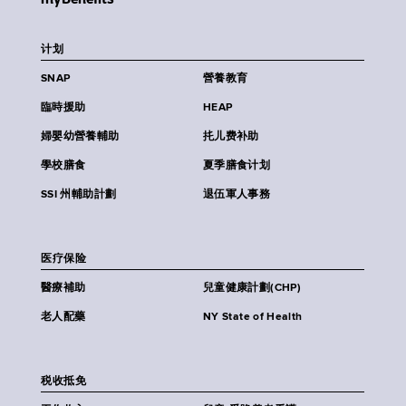
计划
SNAP
營養教育
臨時援助
HEAP
婦嬰幼營養輔助
扥儿费补助
學校膳食
夏季膳食计划
SSI 州輔助計劃
退伍軍人事務
医疗保险
醫療補助
兒童健康計劃(CHP)
老人配藥
NY State of Health
税收抵免