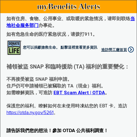
myBenefits Alerts
如有住房、食物、公用事业、或取暖的紧急情况，请即刻联络
当
地社会服务部门
办事处。
如有危急生命的医疗紧急状况，请拨打911。
您可以捐獻搶救生命。 點擊這裡查看更多資訊
造訪勞工廰首頁
補領被盜 SNAP 和臨時援助 (TA) 福利的重要變化：
不再接受被盜 SNAP 福利申請。
住戶仍可申請補領已被竊取的 TA（現金）福利。
如需瞭解資訊，可造訪
EBT Scam Alert | OTDA
。
保護您的福利。瞭解如何在未使用時凍結您的 EBT 卡。造訪
https://otda.ny.gov/5261
。
請告訴我們您的想法！參加 OTDA 公共福利調查！