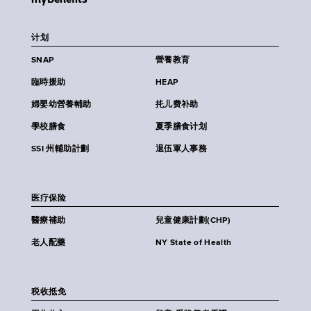
计划
SNAP
營養教育
臨時援助
HEAP
婦嬰幼營養輔助
扥儿费补助
學校膳食
夏季膳食计划
SSI 州輔助計劃
退伍軍人事務
医疗保险
醫療補助
兒童健康計劃(CHP)
老人配藥
NY State of Health
税收抵免