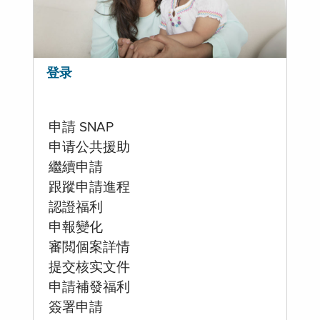
登录
申請 SNAP
申请公共援助
繼續申請
跟蹤申請進程
認證福利
申報變化
審閲個案詳情
提交核实文件
申請補發福利
簽署申請