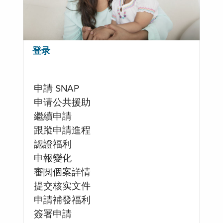
登录
申請 SNAP
申请公共援助
繼續申請
跟蹤申請進程
認證福利
申報變化
審閲個案詳情
提交核实文件
申請補發福利
簽署申請