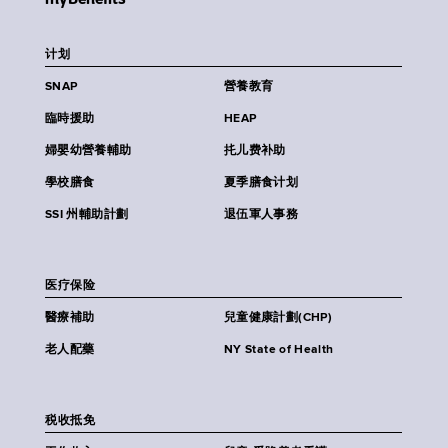
计划
SNAP
營養教育
臨時援助
HEAP
婦嬰幼營養輔助
扥儿费补助
學校膳食
夏季膳食计划
SSI 州輔助計劃
退伍軍人事務
医疗保险
醫療補助
兒童健康計劃(CHP)
老人配藥
NY State of Health
税收抵免