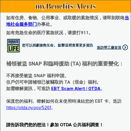
myBenefits Alerts
如有住房、食物、公用事业、或取暖的紧急情况，请即刻联络
当
地社会服务部门
办事处。
如有危急生命的医疗紧急状况，请拨打911。
您可以捐獻搶救生命。 點擊這裡查看更多資訊
造訪勞工廰首頁
補領被盜 SNAP 和臨時援助 (TA) 福利的重要變化：
不再接受被盜 SNAP 福利申請。
住戶仍可申請補領已被竊取的 TA（現金）福利。
如需瞭解資訊，可造訪
EBT Scam Alert | OTDA
。
保護您的福利。瞭解如何在未使用時凍結您的 EBT 卡。造訪
https://otda.ny.gov/5261
。
請告訴我們您的想法！參加 OTDA 公共福利調查！