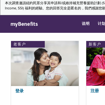
本次調查邀請紐約民眾分享其申請和/或維持補充營養援助計劃 (Supplemental Nutr
Income, SSI) 福利的經驗。您的回答完全是匿名的，我
myBenefits
说明
计
老客户
新客户
注册
登录