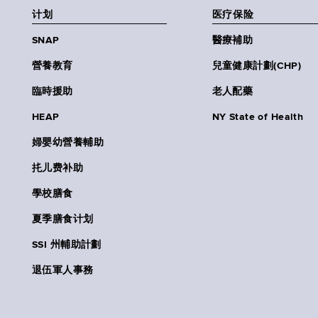
计划
医疗保险
SNAP
醫療補助
營養教育
兒童健康計劃(CHP)
臨時援助
老人配藥
HEAP
NY State of Health
婦嬰幼營養輔助
扥儿费补助
學校膳食
夏季膳食计划
SSI 州輔助計劃
退伍軍人事務