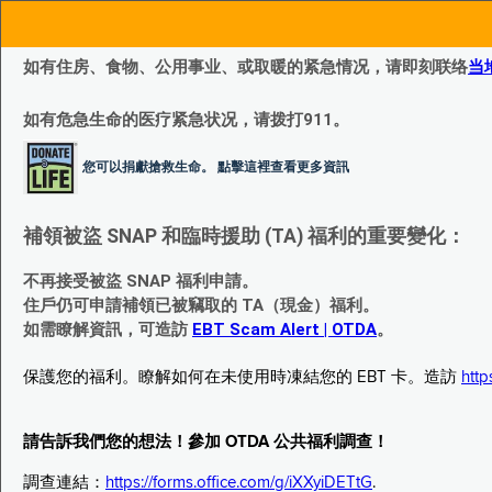
如有住房、食物、公用事业、或取暖的紧急情况，请即刻联络
当
如有危急生命的医疗紧急状况，请拨打911。
您可以捐獻搶救生命。 點擊這裡查看更多資訊
補領被盜 SNAP 和臨時援助 (TA) 福利的重要變化：
不再接受被盜 SNAP 福利申請。
住戶仍可申請補領已被竊取的 TA（現金）福利。
如需瞭解資訊，可造訪
EBT Scam Alert | OTDA
。
保護您的福利。瞭解如何在未使用時凍結您的 EBT 卡。造訪
http
請告訴我們您的想法！參加 OTDA 公共福利調查！
調查連結：
https://forms.office.com/g/iXXyiDETtG
.