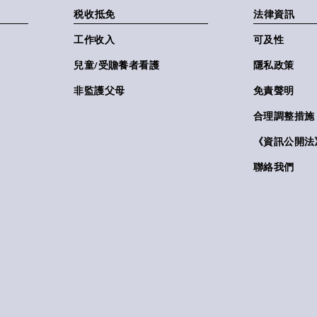
税收抵免
法律資訊
工作收入
可及性
兒童/受贍養者看護
隱私政策
非監護父母
免責聲明
合理調整措施
《資訊公開法》(
聯絡我們