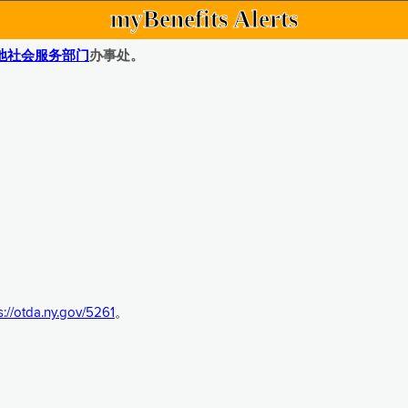
myBenefits Alerts
地社会服务部门
办事处。
s://otda.ny.gov/5261
。