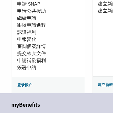
建立新的
申請 SNAP
建立新
申请公共援助
繼續申請
跟蹤申請進程
認證福利
申報變化
審閲個案詳情
提交核实文件
申請補發福利
簽署申請
建立新
登录帐户
myBenefits