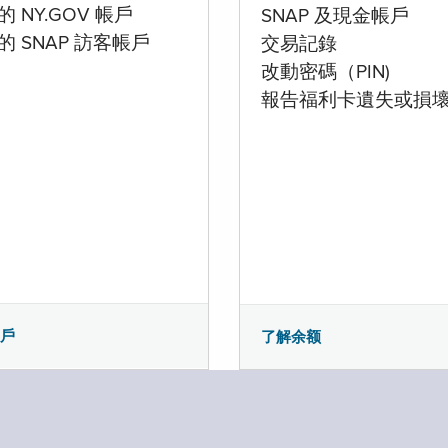
 NY.GOV 帳戶
SNAP 及現金帳戶
的 SNAP 訪客帳戶
交易記錄
改動密碼（PIN)
報告福利卡遺失或損
帳戶
了解余额