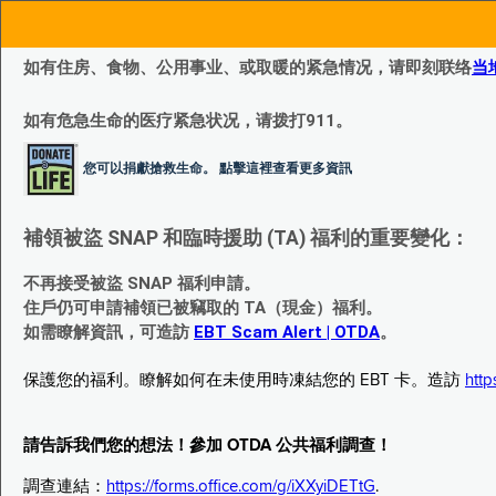
如有住房、食物、公用事业、或取暖的紧急情况，请即刻联络
当
如有危急生命的医疗紧急状况，请拨打911。
您可以捐獻搶救生命。 點擊這裡查看更多資訊
補領被盜 SNAP 和臨時援助 (TA) 福利的重要變化：
不再接受被盜 SNAP 福利申請。
住戶仍可申請補領已被竊取的 TA（現金）福利。
如需瞭解資訊，可造訪
EBT Scam Alert | OTDA
。
保護您的福利。瞭解如何在未使用時凍結您的 EBT 卡。造訪
http
請告訴我們您的想法！參加 OTDA 公共福利調查！
調查連結：
https://forms.office.com/g/iXXyiDETtG
.