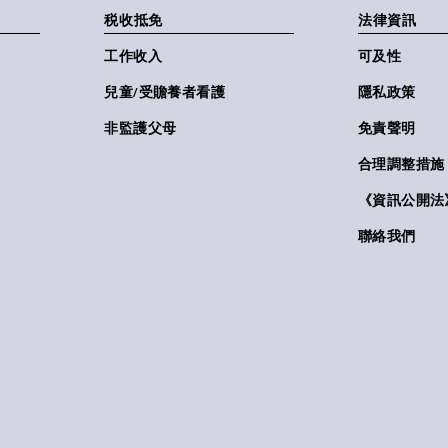
税收抵免
法律資訊
工作收入
可及性
兒童/受贍養者看護
隱私政策
非監護父母
免責聲明
合理調整措施
《資訊公開法》(
聯絡我們