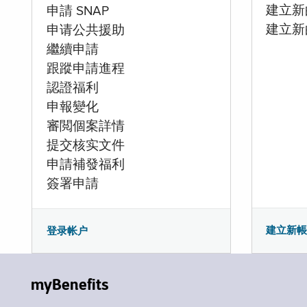
建立新的
申請 SNAP
建立新
申请公共援助
繼續申請
跟蹤申請進程
認證福利
申報變化
審閲個案詳情
提交核实文件
申請補發福利
簽署申請
建立新
登录帐户
myBenefits