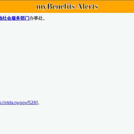
myBenefits Alerts
地社会服务部门
办事处。
s://otda.ny.gov/5261
。