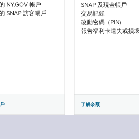
 NY.GOV 帳戶
SNAP 及現金帳戶
的 SNAP 訪客帳戶
交易記錄
改動密碼（PIN)
報告福利卡遺失或損
帳戶
了解余额