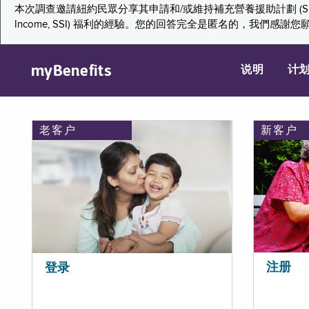
本次調查邀請紐約民眾分享其申請和/或維持補充營養援助計劃 (Supplemental Nutr
Income, SSI) 福利的經驗。您的回答完全是匿名的，我
myBenefits
说明
计
老客户
新客户
注册
登录