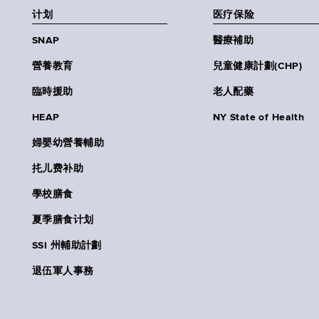
计划
医疗保险
SNAP
醫療補助
營養教育
兒童健康計劃(CHP)
臨時援助
老人配藥
HEAP
NY State of Health
婦嬰幼營養輔助
扥儿费补助
學校膳食
夏季膳食计划
SSI 州輔助計劃
退伍軍人事務