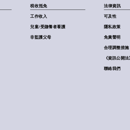
税收抵免
法律資訊
工作收入
可及性
兒童/受贍養者看護
隱私政策
非監護父母
免責聲明
合理調整措施
《資訊公開法》(
聯絡我們