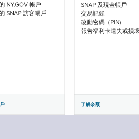
 NY.GOV 帳戶
SNAP 及現金帳戶
的 SNAP 訪客帳戶
交易記錄
改動密碼（PIN)
報告福利卡遺失或損
帳戶
了解余额