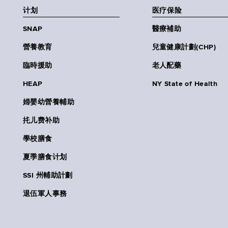
计划
医疗保险
SNAP
醫療補助
營養教育
兒童健康計劃(CHP)
臨時援助
老人配藥
HEAP
NY State of Health
婦嬰幼營養輔助
扥儿费补助
學校膳食
夏季膳食计划
SSI 州輔助計劃
退伍軍人事務