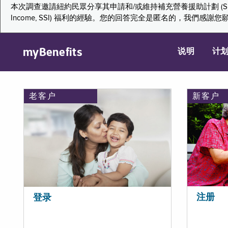
本次調查邀請紐約民眾分享其申請和/或維持補充營養援助計劃 (Supplemental Nutr
Income, SSI) 福利的經驗。您的回答完全是匿名的，我
myBenefits
说明
计
老客户
新客户
注册
登录