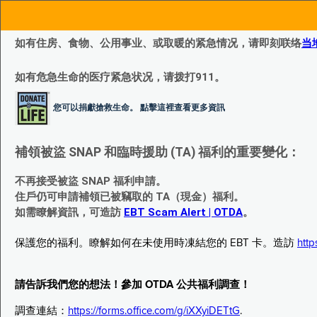
如有住房、食物、公用事业、或取暖的紧急情况，请即刻联络
当
如有危急生命的医疗紧急状况，请拨打911。
您可以捐獻搶救生命。 點擊這裡查看更多資訊
補領被盜 SNAP 和臨時援助 (TA) 福利的重要變化：
不再接受被盜 SNAP 福利申請。
住戶仍可申請補領已被竊取的 TA（現金）福利。
如需瞭解資訊，可造訪
EBT Scam Alert | OTDA
。
保護您的福利。瞭解如何在未使用時凍結您的 EBT 卡。造訪
http
請告訴我們您的想法！參加 OTDA 公共福利調查！
調查連結：
https://forms.office.com/g/iXXyiDETtG
.