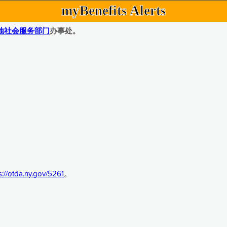
myBenefits Alerts
地社会服务部门
办事处。
s://otda.ny.gov/5261
。