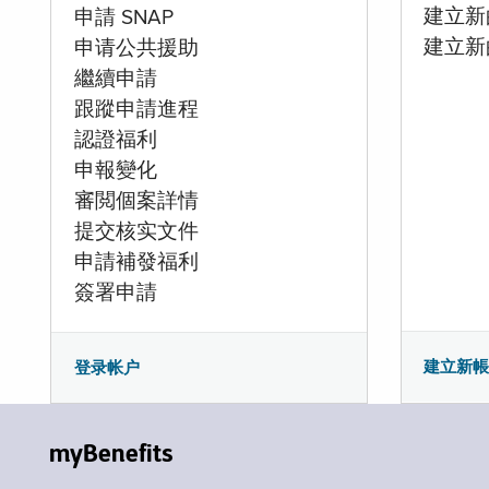
建立新的
申請 SNAP
建立新
申请公共援助
繼續申請
跟蹤申請進程
認證福利
申報變化
審閲個案詳情
提交核实文件
申請補發福利
簽署申請
建立新
登录帐户
myBenefits