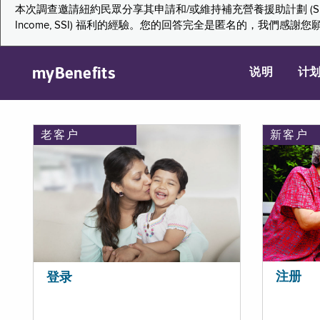
本次調查邀請紐約民眾分享其申請和/或維持補充營養援助計劃 (Supplemental Nutr
Income, SSI) 福利的經驗。您的回答完全是匿名的，我
myBenefits
说明
计
老客户
新客户
注册
登录