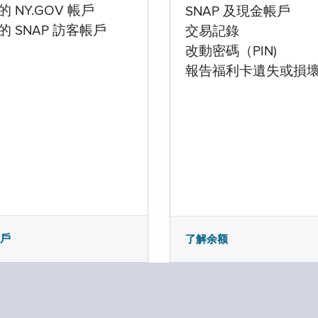
 NY.GOV 帳戶
SNAP 及現金帳戶
的 SNAP 訪客帳戶
交易記錄
改動密碼（PIN)
報告福利卡遺失或損
帳戶
了解余额