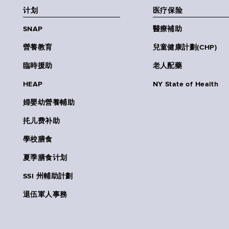
计划
医疗保险
SNAP
醫療補助
營養教育
兒童健康計劃(CHP)
臨時援助
老人配藥
HEAP
NY State of Health
婦嬰幼營養輔助
扥儿费补助
學校膳食
夏季膳食计划
SSI 州輔助計劃
退伍軍人事務