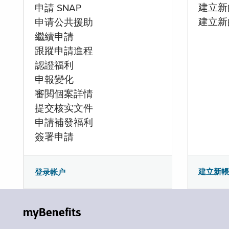
建立新的
申請 SNAP
建立新
申请公共援助
繼續申請
跟蹤申請進程
認證福利
申報變化
審閲個案詳情
提交核实文件
申請補發福利
簽署申請
建立新
登录帐户
myBenefits