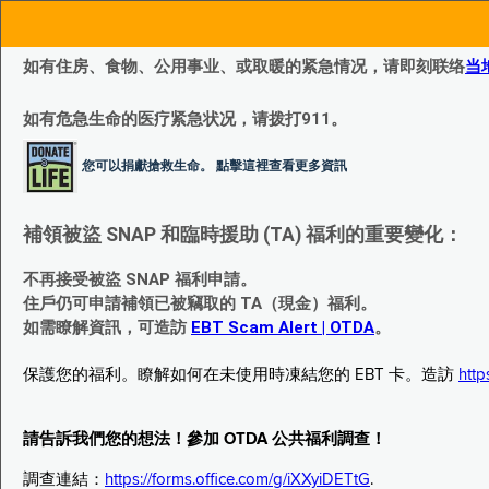
如有住房、食物、公用事业、或取暖的紧急情况，请即刻联络
当
如有危急生命的医疗紧急状况，请拨打911。
您可以捐獻搶救生命。 點擊這裡查看更多資訊
補領被盜 SNAP 和臨時援助 (TA) 福利的重要變化：
不再接受被盜 SNAP 福利申請。
住戶仍可申請補領已被竊取的 TA（現金）福利。
如需瞭解資訊，可造訪
EBT Scam Alert | OTDA
。
保護您的福利。瞭解如何在未使用時凍結您的 EBT 卡。造訪
http
請告訴我們您的想法！參加 OTDA 公共福利調查！
調查連結：
https://forms.office.com/g/iXXyiDETtG
.