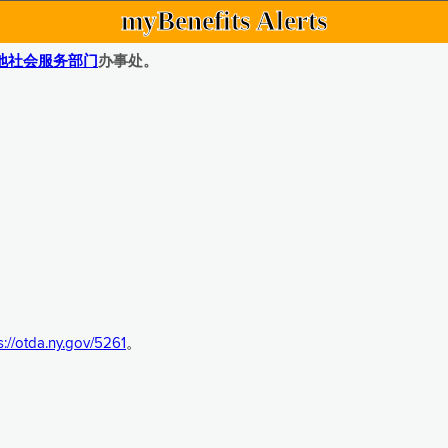
myBenefits Alerts
地社会服务部门
办事处。
s://otda.ny.gov/5261
。