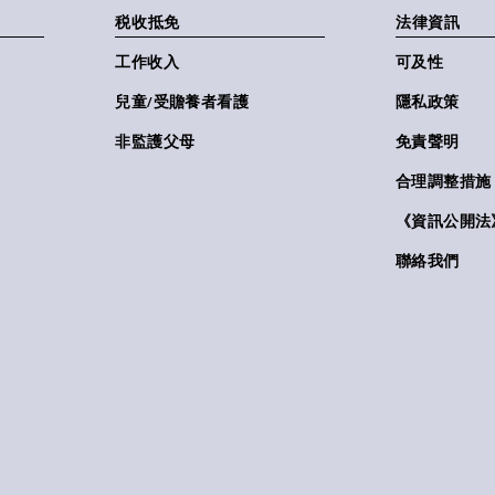
税收抵免
法律資訊
工作收入
可及性
兒童/受贍養者看護
隱私政策
非監護父母
免責聲明
合理調整措施
《資訊公開法》(
聯絡我們