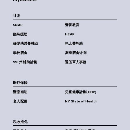
计划
SNAP
營養教育
臨時援助
HEAP
婦嬰幼營養輔助
扥儿费补助
學校膳食
夏季膳食计划
SSI 州輔助計劃
退伍軍人事務
医疗保险
醫療補助
兒童健康計劃(CHP)
老人配藥
NY State of Health
税收抵免