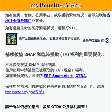
myBenefits Alerts
如有住房、食物、公用事业、或取暖的紧急情况，请即刻联络
当
地社会服务部门
办事处。
如有危急生命的医疗紧急状况，请拨打911。
您可以捐獻搶救生命。 點擊這裡查看更多資訊
造訪勞工廰首頁
補領被盜 SNAP 和臨時援助 (TA) 福利的重要變化：
不再接受被盜 SNAP 福利申請。
住戶仍可申請補領已被竊取的 TA（現金）福利。
如需瞭解資訊，可造訪
EBT Scam Alert | OTDA
。
保護您的福利。瞭解如何在未使用時凍結您的 EBT 卡。造訪
https://otda.ny.gov/5261
。
請告訴我們您的想法！參加 OTDA 公共福利調查！