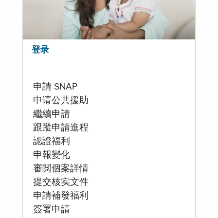
登录
申請 SNAP
申请公共援助
繼續申請
跟蹤申請進程
認證福利
申報變化
審閲個案詳情
提交核实文件
申請補發福利
簽署申請