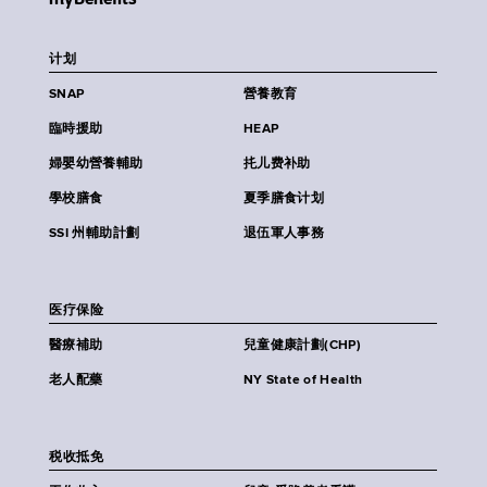
计划
SNAP
營養教育
臨時援助
HEAP
婦嬰幼營養輔助
扥儿费补助
學校膳食
夏季膳食计划
SSI 州輔助計劃
退伍軍人事務
医疗保险
醫療補助
兒童健康計劃(CHP)
老人配藥
NY State of Health
税收抵免