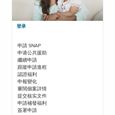
登录
申請 SNAP
申请公共援助
繼續申請
跟蹤申請進程
認證福利
申報變化
審閲個案詳情
提交核实文件
申請補發福利
簽署申請