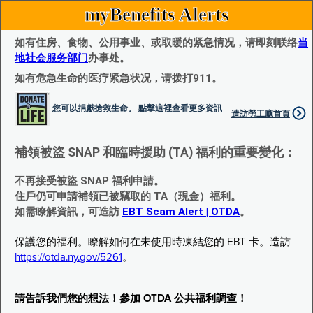
myBenefits Alerts
如有住房、食物、公用事业、或取暖的紧急情况，请即刻联络
当
地社会服务部门
办事处。
如有危急生命的医疗紧急状况，请拨打911。
您可以捐獻搶救生命。 點擊這裡查看更多資訊
造訪勞工廰首頁
補領被盜 SNAP 和臨時援助 (TA) 福利的重要變化：
不再接受被盜 SNAP 福利申請。
住戶仍可申請補領已被竊取的 TA（現金）福利。
如需瞭解資訊，可造訪
EBT Scam Alert | OTDA
。
保護您的福利。瞭解如何在未使用時凍結您的 EBT 卡。造訪
https://otda.ny.gov/5261
。
請告訴我們您的想法！參加 OTDA 公共福利調查！