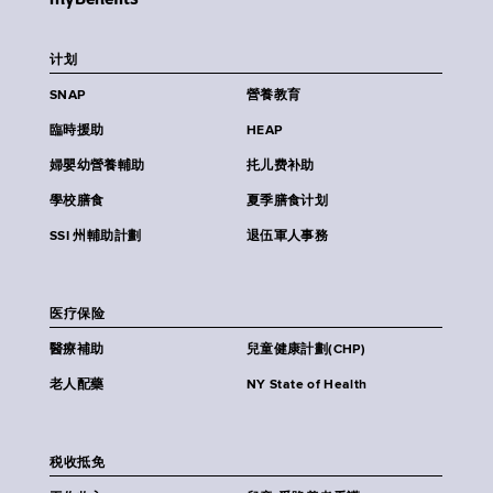
计划
SNAP
營養教育
臨時援助
HEAP
婦嬰幼營養輔助
扥儿费补助
學校膳食
夏季膳食计划
SSI 州輔助計劃
退伍軍人事務
医疗保险
醫療補助
兒童健康計劃(CHP)
老人配藥
NY State of Health
税收抵免