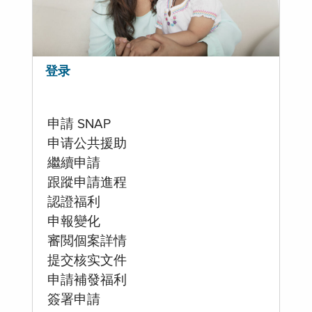
登录
申請 SNAP
申请公共援助
繼續申請
跟蹤申請進程
認證福利
申報變化
審閲個案詳情
提交核实文件
申請補發福利
簽署申請