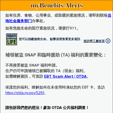
myBenefits Alerts
如有住房、食物、公用事业、或取暖的紧急情况，请即刻联络
当
地社会服务部门
办事处。
如有危急生命的医疗紧急状况，请拨打911。
您可以捐獻搶救生命。 點擊這裡查看更多資訊
造訪勞工廰首頁
補領被盜 SNAP 和臨時援助 (TA) 福利的重要變化：
不再接受被盜 SNAP 福利申請。
住戶仍可申請補領已被竊取的 TA（現金）福利。
如需瞭解資訊，可造訪
EBT Scam Alert | OTDA
。
保護您的福利。瞭解如何在未使用時凍結您的 EBT 卡。造訪
https://otda.ny.gov/5261
。
請告訴我們您的想法！參加 OTDA 公共福利調查！