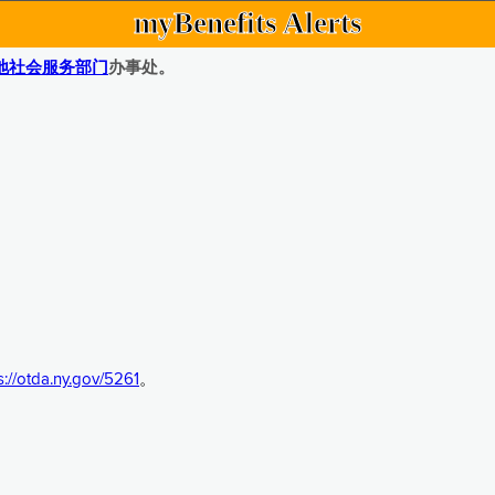
myBenefits Alerts
地社会服务部门
办事处。
s://otda.ny.gov/5261
。