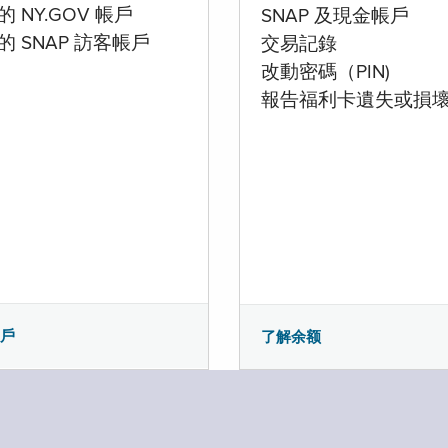
 NY.GOV 帳戶
SNAP 及現金帳戶
的 SNAP 訪客帳戶
交易記錄
改動密碼（PIN)
報告福利卡遺失或損
帳戶
了解余额