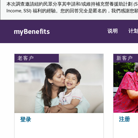
本次調查邀請紐約民眾分享其申請和/或維持補充營養援助計劃 (Supplemental Nutr
Income, SSI) 福利的經驗。您的回答完全是匿名的，我
myBenefits
说明
计
老客户
新客户
注册
登录