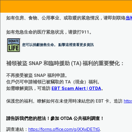
如有住房、食物、公用事业、或取暖的紧急情况，请即刻联络
当
如有危急生命的医疗紧急状况，请拨打911。
您可以捐獻搶救生命。 點擊這裡查看更多資訊
補領被盜 SNAP 和臨時援助 (TA) 福利的重要變化：
不再接受被盜 SNAP 福利申請。
住戶仍可申請補領已被竊取的 TA（現金）福利。
如需瞭解資訊，可造訪
EBT Scam Alert | OTDA
。
保護您的福利。瞭解如何在未使用時凍結您的 EBT 卡。造訪
http
請告訴我們您的想法！參加 OTDA 公共福利調查！
調查連結：
https://forms.office.com/g/iXXyiDETtG
.