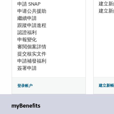
建立新的
申請 SNAP
建立新
申请公共援助
繼續申請
跟蹤申請進程
認證福利
申報變化
審閲個案詳情
提交核实文件
申請補發福利
簽署申請
建立新
登录帐户
myBenefits