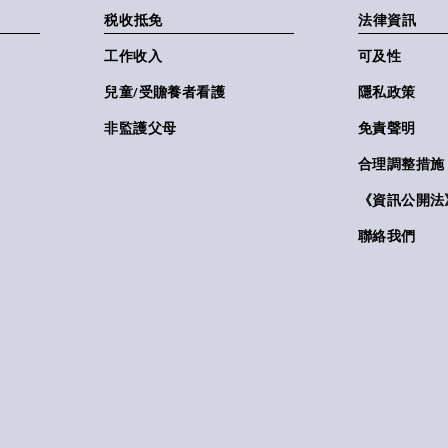
税收抵免
法律資訊
工作收入
可及性
兒童/受贍養者看護
隱私政策
非監護父母
免責聲明
合理調整措施
《資訊公開法》(
聯絡我們