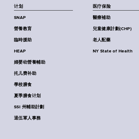
计划
医疗保险
SNAP
醫療補助
營養教育
兒童健康計劃(CHP)
臨時援助
老人配藥
HEAP
NY State of Health
婦嬰幼營養輔助
扥儿费补助
學校膳食
夏季膳食计划
SSI 州輔助計劃
退伍軍人事務