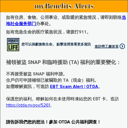
myBenefits Alerts
如有住房、食物、公用事业、或取暖的紧急情况，请即刻联络
当
地社会服务部门
办事处。
如有危急生命的医疗紧急状况，请拨打911。
您可以捐獻搶救生命。 點擊這裡查看更多資訊
造訪勞工廰首頁
補領被盜 SNAP 和臨時援助 (TA) 福利的重要變化：
不再接受被盜 SNAP 福利申請。
住戶仍可申請補領已被竊取的 TA（現金）福利。
如需瞭解資訊，可造訪
EBT Scam Alert | OTDA
。
保護您的福利。瞭解如何在未使用時凍結您的 EBT 卡。造訪
https://otda.ny.gov/5261
。
請告訴我們您的想法！參加 OTDA 公共福利調查！