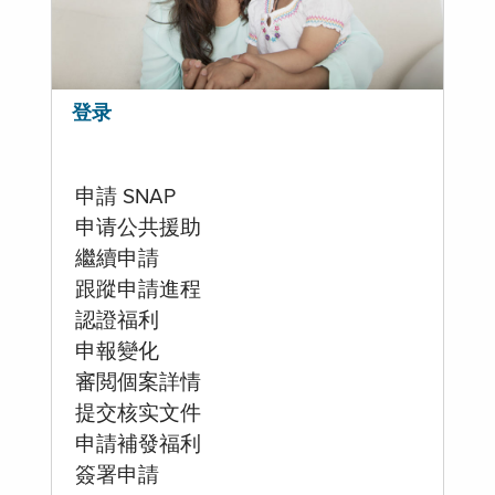
登录
申請 SNAP
申请公共援助
繼續申請
跟蹤申請進程
認證福利
申報變化
審閲個案詳情
提交核实文件
申請補發福利
簽署申請