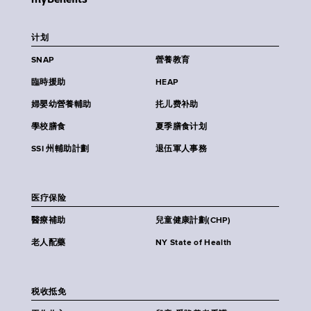
计划
SNAP
營養教育
臨時援助
HEAP
婦嬰幼營養輔助
扥儿费补助
學校膳食
夏季膳食计划
SSI 州輔助計劃
退伍軍人事務
医疗保险
醫療補助
兒童健康計劃(CHP)
老人配藥
NY State of Health
税收抵免