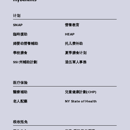
计划
SNAP
營養教育
臨時援助
HEAP
婦嬰幼營養輔助
扥儿费补助
學校膳食
夏季膳食计划
SSI 州輔助計劃
退伍軍人事務
医疗保险
醫療補助
兒童健康計劃(CHP)
老人配藥
NY State of Health
税收抵免