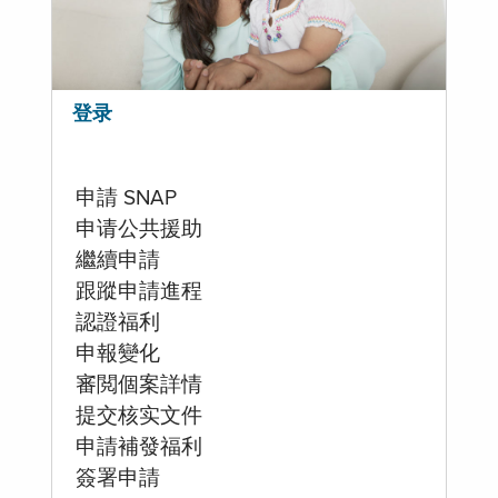
登录
申請 SNAP
申请公共援助
繼續申請
跟蹤申請進程
認證福利
申報變化
審閲個案詳情
提交核实文件
申請補發福利
簽署申請