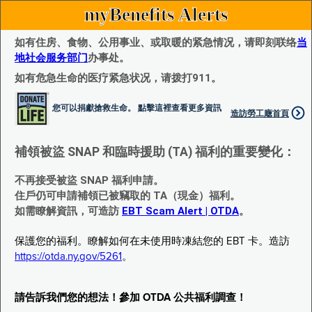
myBenefits Alerts
如有住房、食物、公用事业、或取暖的紧急情况，请即刻联络
当
地社会服务部门
办事处。
如有危急生命的医疗紧急状况，请拨打911。
您可以捐獻搶救生命。 點擊這裡查看更多資訊
造訪勞工廰首頁
補領被盜 SNAP 和臨時援助 (TA) 福利的重要變化：
不再接受被盜 SNAP 福利申請。
住戶仍可申請補領已被竊取的 TA（現金）福利。
如需瞭解資訊，可造訪
EBT Scam Alert | OTDA
。
保護您的福利。瞭解如何在未使用時凍結您的 EBT 卡。造訪
https://otda.ny.gov/5261
。
請告訴我們您的想法！參加 OTDA 公共福利調查！