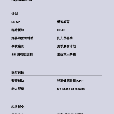
计划
SNAP
營養教育
臨時援助
HEAP
婦嬰幼營養輔助
扥儿费补助
學校膳食
夏季膳食计划
SSI 州輔助計劃
退伍軍人事務
医疗保险
醫療補助
兒童健康計劃(CHP)
老人配藥
NY State of Health
税收抵免