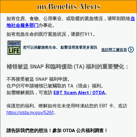
myBenefits Alerts
如有住房、食物、公用事业、或取暖的紧急情况，请即刻联络
当
地社会服务部门
办事处。
如有危急生命的医疗紧急状况，请拨打911。
您可以捐獻搶救生命。 點擊這裡查看更多資訊
造訪勞工廰首頁
補領被盜 SNAP 和臨時援助 (TA) 福利的重要變化：
不再接受被盜 SNAP 福利申請。
住戶仍可申請補領已被竊取的 TA（現金）福利。
如需瞭解資訊，可造訪
EBT Scam Alert | OTDA
。
保護您的福利。瞭解如何在未使用時凍結您的 EBT 卡。造訪
https://otda.ny.gov/5261
。
請告訴我們您的想法！參加 OTDA 公共福利調查！