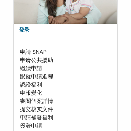
登录
申請 SNAP
申请公共援助
繼續申請
跟蹤申請進程
認證福利
申報變化
審閲個案詳情
提交核实文件
申請補發福利
簽署申請