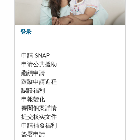
登录
申請 SNAP
申请公共援助
繼續申請
跟蹤申請進程
認證福利
申報變化
審閲個案詳情
提交核实文件
申請補發福利
簽署申請