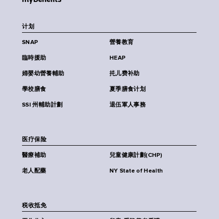
计划
SNAP
營養教育
臨時援助
HEAP
婦嬰幼營養輔助
扥儿费补助
學校膳食
夏季膳食计划
SSI 州輔助計劃
退伍軍人事務
医疗保险
醫療補助
兒童健康計劃(CHP)
老人配藥
NY State of Health
税收抵免