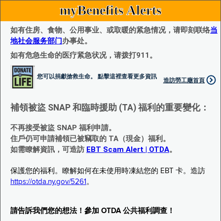
myBenefits Alerts
如有住房、食物、公用事业、或取暖的紧急情况，请即刻联络
当
地社会服务部门
办事处。
如有危急生命的医疗紧急状况，请拨打911。
您可以捐獻搶救生命。 點擊這裡查看更多資訊
造訪勞工廰首頁
補領被盜 SNAP 和臨時援助 (TA) 福利的重要變化：
不再接受被盜 SNAP 福利申請。
住戶仍可申請補領已被竊取的 TA（現金）福利。
如需瞭解資訊，可造訪
EBT Scam Alert | OTDA
。
保護您的福利。瞭解如何在未使用時凍結您的 EBT 卡。造訪
https://otda.ny.gov/5261
。
請告訴我們您的想法！參加 OTDA 公共福利調查！