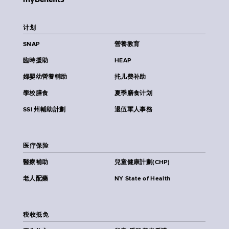
计划
SNAP
營養教育
臨時援助
HEAP
婦嬰幼營養輔助
扥儿费补助
學校膳食
夏季膳食计划
SSI 州輔助計劃
退伍軍人事務
医疗保险
醫療補助
兒童健康計劃(CHP)
老人配藥
NY State of Health
税收抵免