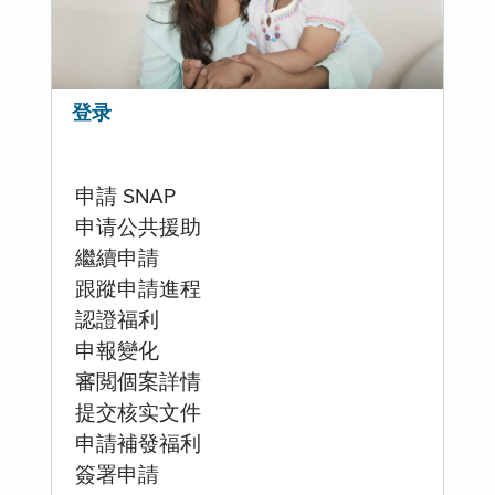
登录
申請 SNAP
申请公共援助
繼續申請
跟蹤申請進程
認證福利
申報變化
審閲個案詳情
提交核实文件
申請補發福利
簽署申請