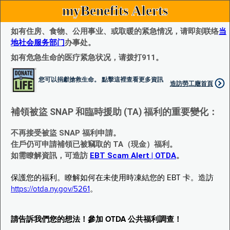
myBenefits Alerts
如有住房、食物、公用事业、或取暖的紧急情况，请即刻联络
当
地社会服务部门
办事处。
如有危急生命的医疗紧急状况，请拨打911。
您可以捐獻搶救生命。 點擊這裡查看更多資訊
造訪勞工廰首頁
補領被盜 SNAP 和臨時援助 (TA) 福利的重要變化：
不再接受被盜 SNAP 福利申請。
住戶仍可申請補領已被竊取的 TA（現金）福利。
如需瞭解資訊，可造訪
EBT Scam Alert | OTDA
。
保護您的福利。瞭解如何在未使用時凍結您的 EBT 卡。造訪
https://otda.ny.gov/5261
。
請告訴我們您的想法！參加 OTDA 公共福利調查！