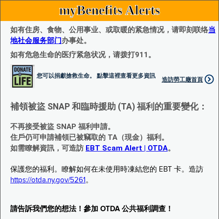
myBenefits Alerts
如有住房、食物、公用事业、或取暖的紧急情况，请即刻联络
当
地社会服务部门
办事处。
如有危急生命的医疗紧急状况，请拨打911。
您可以捐獻搶救生命。 點擊這裡查看更多資訊
造訪勞工廰首頁
補領被盜 SNAP 和臨時援助 (TA) 福利的重要變化：
不再接受被盜 SNAP 福利申請。
住戶仍可申請補領已被竊取的 TA（現金）福利。
如需瞭解資訊，可造訪
EBT Scam Alert | OTDA
。
保護您的福利。瞭解如何在未使用時凍結您的 EBT 卡。造訪
https://otda.ny.gov/5261
。
請告訴我們您的想法！參加 OTDA 公共福利調查！