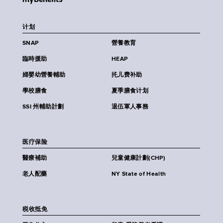
计划
SNAP
營養教育
臨時援助
HEAP
婦嬰幼營養輔助
扥儿费补助
學校膳食
夏季膳食计划
SSI 州輔助計劃
退伍軍人事務
医疗保险
醫療補助
兒童健康計劃(CHP)
老人配藥
NY State of Health
税收抵免