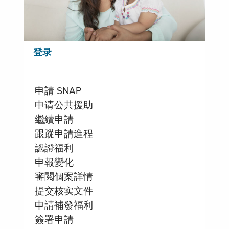
登录
申請 SNAP
申请公共援助
繼續申請
跟蹤申請進程
認證福利
申報變化
審閲個案詳情
提交核实文件
申請補發福利
簽署申請