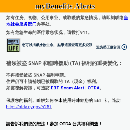
myBenefits Alerts
如有住房、食物、公用事业、或取暖的紧急情况，请即刻联络
当
地社会服务部门
办事处。
如有危急生命的医疗紧急状况，请拨打911。
您可以捐獻搶救生命。 點擊這裡查看更多資訊
造訪勞工廰首頁
補領被盜 SNAP 和臨時援助 (TA) 福利的重要變化：
不再接受被盜 SNAP 福利申請。
住戶仍可申請補領已被竊取的 TA（現金）福利。
如需瞭解資訊，可造訪
EBT Scam Alert | OTDA
。
保護您的福利。瞭解如何在未使用時凍結您的 EBT 卡。造訪
https://otda.ny.gov/5261
。
請告訴我們您的想法！參加 OTDA 公共福利調查！