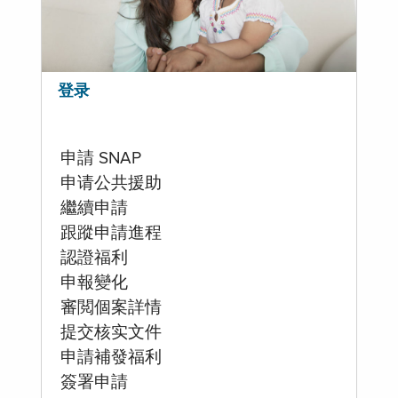
登录
申請 SNAP
申请公共援助
繼續申請
跟蹤申請進程
認證福利
申報變化
審閲個案詳情
提交核实文件
申請補發福利
簽署申請