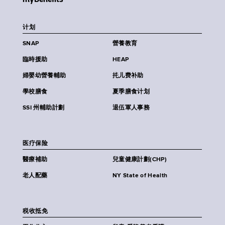
计划
SNAP
營養教育
臨時援助
HEAP
婦嬰幼營養輔助
扥儿费补助
學校膳食
夏季膳食计划
SSI 州輔助計劃
退伍軍人事務
医疗保险
醫療補助
兒童健康計劃(CHP)
老人配藥
NY State of Health
税收抵免