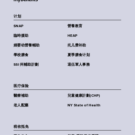
计划
SNAP
營養教育
臨時援助
HEAP
婦嬰幼營養輔助
扥儿费补助
學校膳食
夏季膳食计划
SSI 州輔助計劃
退伍軍人事務
医疗保险
醫療補助
兒童健康計劃(CHP)
老人配藥
NY State of Health
税收抵免