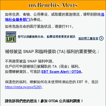
myBenefits Alerts
如有住房、食物、公用事业、或取暖的紧急情况，请即刻联络
当
地社会服务部门
办事处。
如有危急生命的医疗紧急状况，请拨打911。
您可以捐獻搶救生命。 點擊這裡查看更多資訊
造訪勞工廰首頁
補領被盜 SNAP 和臨時援助 (TA) 福利的重要變化：
不再接受被盜 SNAP 福利申請。
住戶仍可申請補領已被竊取的 TA（現金）福利。
如需瞭解資訊，可造訪
EBT Scam Alert | OTDA
。
保護您的福利。瞭解如何在未使用時凍結您的 EBT 卡。造訪
https://otda.ny.gov/5261
。
請告訴我們您的想法！參加 OTDA 公共福利調查！