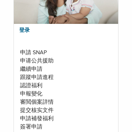
登录
申請 SNAP
申请公共援助
繼續申請
跟蹤申請進程
認證福利
申報變化
審閲個案詳情
提交核实文件
申請補發福利
簽署申請