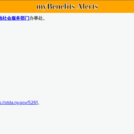
myBenefits Alerts
地社会服务部门
办事处。
s://otda.ny.gov/5261
。