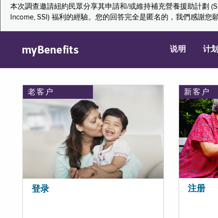
本次調查邀請紐約民眾分享其申請和/或維持補充營養援助計劃 (Supplemental Nutr
Income, SSI) 福利的經驗。您的回答完全是匿名的，我
myBenefits
说明
计
老客户
新客户
注册
登录