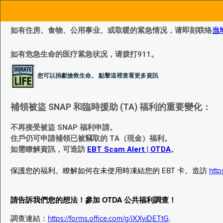
如有住房、食物、公用事业、或取暖的紧急情况，请即刻联络
当
如有危急生命的医疗紧急状况，请拨打911。
您可以捐獻搶救生命。 點擊這裡查看更多資訊
補領被盜 SNAP 和臨時援助 (TA) 福利的重要變化：
不再接受被盜 SNAP 福利申請。
住戶仍可申請補領已被竊取的 TA（現金）福利。
如需瞭解資訊，可造訪
EBT Scam Alert | OTDA
。
保護您的福利。瞭解如何在未使用時凍結您的 EBT 卡。造訪
http
請告訴我們您的想法！參加 OTDA 公共福利調查！
調查連結：
https://forms.office.com/g/iXXyiDETtG
.