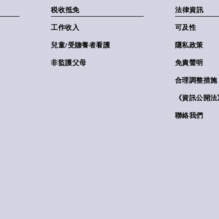
税收抵免
法律資訊
工作收入
可及性
兒童/受贍養者看護
隱私政策
非監護父母
免責聲明
合理調整措施
《資訊公開法》(
聯絡我們