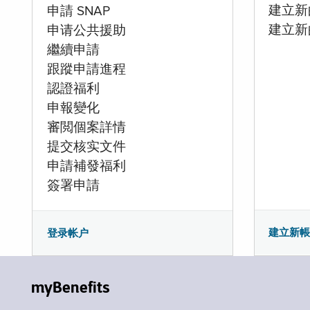
建立新的
申請 SNAP
建立新
申请公共援助
繼續申請
跟蹤申請進程
認證福利
申報變化
審閲個案詳情
提交核实文件
申請補發福利
簽署申請
建立新
登录帐户
myBenefits