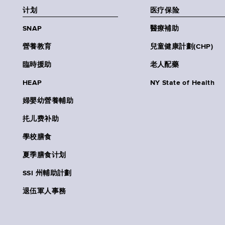
计划
医疗保险
SNAP
醫療補助
營養教育
兒童健康計劃(CHP)
臨時援助
老人配藥
HEAP
NY State of Health
婦嬰幼營養輔助
扥儿费补助
學校膳食
夏季膳食计划
SSI 州輔助計劃
退伍軍人事務