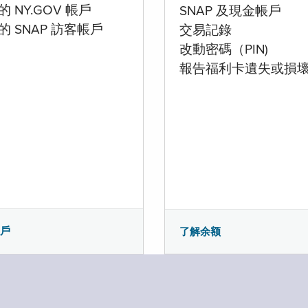
 NY.GOV 帳戶
SNAP 及現金帳戶
的 SNAP 訪客帳戶
交易記錄
改動密碼（PIN)
報告福利卡遺失或損
帳戶
了解余额