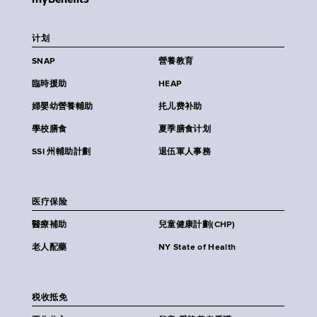
计划
SNAP
營養教育
臨時援助
HEAP
婦嬰幼營養輔助
扥儿费补助
學校膳食
夏季膳食计划
SSI 州輔助計劃
退伍軍人事務
医疗保险
醫療補助
兒童健康計劃(CHP)
老人配藥
NY State of Health
税收抵免