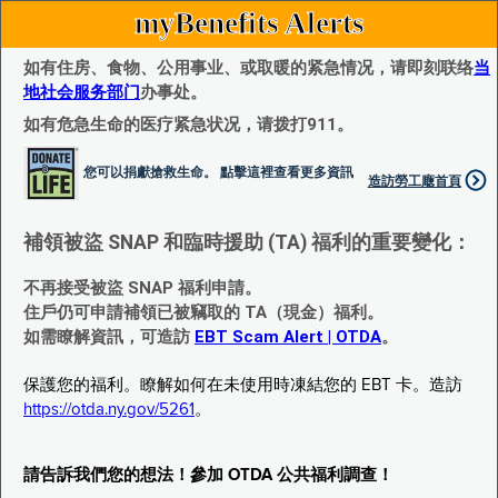
myBenefits Alerts
如有住房、食物、公用事业、或取暖的紧急情况，请即刻联络
当
地社会服务部门
办事处。
如有危急生命的医疗紧急状况，请拨打911。
您可以捐獻搶救生命。 點擊這裡查看更多資訊
造訪勞工廰首頁
補領被盜 SNAP 和臨時援助 (TA) 福利的重要變化：
不再接受被盜 SNAP 福利申請。
住戶仍可申請補領已被竊取的 TA（現金）福利。
如需瞭解資訊，可造訪
EBT Scam Alert | OTDA
。
保護您的福利。瞭解如何在未使用時凍結您的 EBT 卡。造訪
https://otda.ny.gov/5261
。
請告訴我們您的想法！參加 OTDA 公共福利調查！