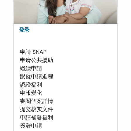
登录
申請 SNAP
申请公共援助
繼續申請
跟蹤申請進程
認證福利
申報變化
審閲個案詳情
提交核实文件
申請補發福利
簽署申請