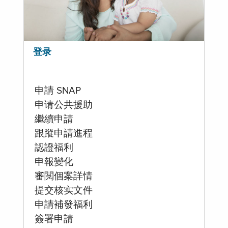
登录
申請 SNAP
申请公共援助
繼續申請
跟蹤申請進程
認證福利
申報變化
審閲個案詳情
提交核实文件
申請補發福利
簽署申請