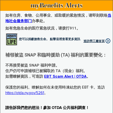
myBenefits Alerts
如有住房、食物、公用事业、或取暖的紧急情况，请即刻联络
当
地社会服务部门
办事处。
如有危急生命的医疗紧急状况，请拨打911。
您可以捐獻搶救生命。 點擊這裡查看更多資訊
造訪勞工廰首頁
補領被盜 SNAP 和臨時援助 (TA) 福利的重要變化：
不再接受被盜 SNAP 福利申請。
住戶仍可申請補領已被竊取的 TA（現金）福利。
如需瞭解資訊，可造訪
EBT Scam Alert | OTDA
。
保護您的福利。瞭解如何在未使用時凍結您的 EBT 卡。造訪
https://otda.ny.gov/5261
。
請告訴我們您的想法！參加 OTDA 公共福利調查！