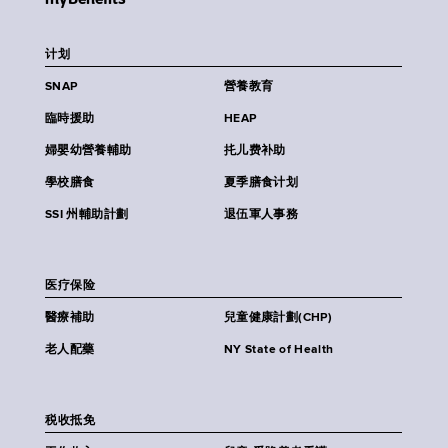
计划
SNAP
營養教育
臨時援助
HEAP
婦嬰幼營養輔助
扥儿费补助
學校膳食
夏季膳食计划
SSI 州輔助計劃
退伍軍人事務
医疗保险
醫療補助
兒童健康計劃(CHP)
老人配藥
NY State of Health
税收抵免