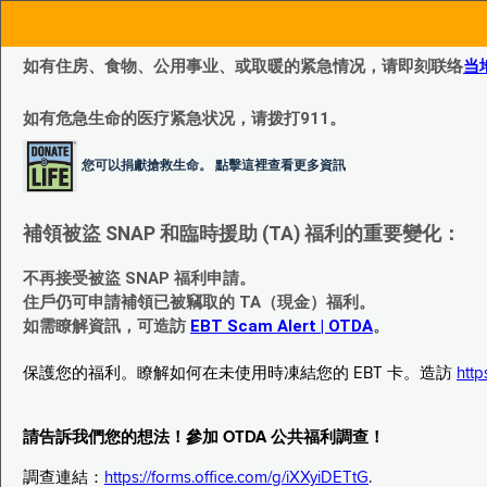
如有住房、食物、公用事业、或取暖的紧急情况，请即刻联络
当
如有危急生命的医疗紧急状况，请拨打911。
您可以捐獻搶救生命。 點擊這裡查看更多資訊
補領被盜 SNAP 和臨時援助 (TA) 福利的重要變化：
不再接受被盜 SNAP 福利申請。
住戶仍可申請補領已被竊取的 TA（現金）福利。
如需瞭解資訊，可造訪
EBT Scam Alert | OTDA
。
保護您的福利。瞭解如何在未使用時凍結您的 EBT 卡。造訪
http
請告訴我們您的想法！參加 OTDA 公共福利調查！
調查連結：
https://forms.office.com/g/iXXyiDETtG
.