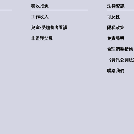
税收抵免
法律資訊
工作收入
可及性
兒童/受贍養者看護
隱私政策
非監護父母
免責聲明
合理調整措施
《資訊公開法》(
聯絡我們