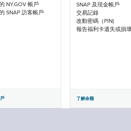
 NY.GOV 帳戶
SNAP 及現金帳戶
的 SNAP 訪客帳戶
交易記錄
改動密碼（PIN)
報告福利卡遺失或損
帳戶
了解余额