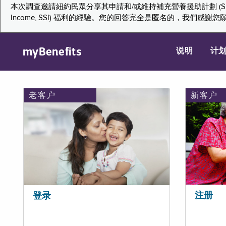
本次調查邀請紐約民眾分享其申請和/或維持補充營養援助計劃 (Supplemental Nutr
Income, SSI) 福利的經驗。您的回答完全是匿名的，我
myBenefits
说明
计
老客户
新客户
注册
登录