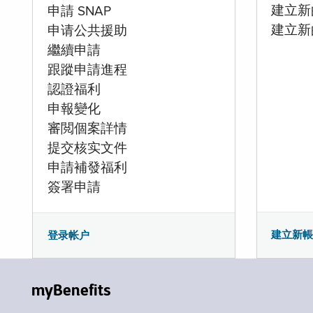
建立新的
申請 SNAP
建立新
申请公共援助
繼續申請
跟蹤申請進程
認證福利
申報變化
審閲個案詳情
提交核实文件
申請補發福利
簽署申請
建立新
登录帐户
myBenefits