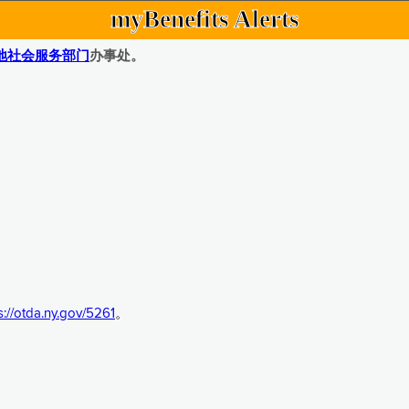
myBenefits Alerts
地社会服务部门
办事处。
s://otda.ny.gov/5261
。