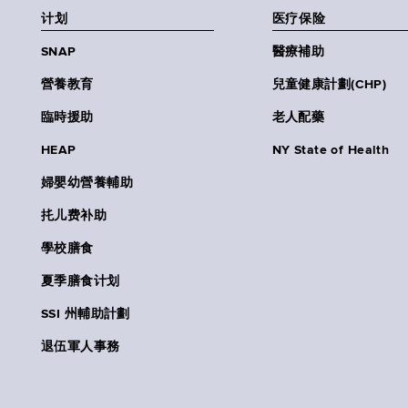
计划
医疗保险
SNAP
醫療補助
營養教育
兒童健康計劃(CHP)
臨時援助
老人配藥
HEAP
NY State of Health
婦嬰幼營養輔助
扥儿费补助
學校膳食
夏季膳食计划
SSI 州輔助計劃
退伍軍人事務