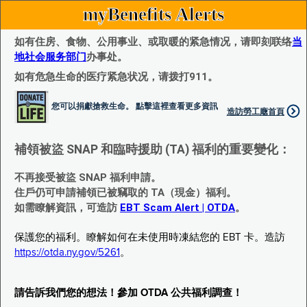
myBenefits Alerts
如有住房、食物、公用事业、或取暖的紧急情况，请即刻联络
当
地社会服务部门
办事处。
如有危急生命的医疗紧急状况，请拨打911。
您可以捐獻搶救生命。 點擊這裡查看更多資訊
造訪勞工廰首頁
補領被盜 SNAP 和臨時援助 (TA) 福利的重要變化：
不再接受被盜 SNAP 福利申請。
住戶仍可申請補領已被竊取的 TA（現金）福利。
如需瞭解資訊，可造訪
EBT Scam Alert | OTDA
。
保護您的福利。瞭解如何在未使用時凍結您的 EBT 卡。造訪
https://otda.ny.gov/5261
。
請告訴我們您的想法！參加 OTDA 公共福利調查！