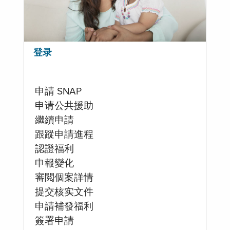
登录
申請 SNAP
申请公共援助
繼續申請
跟蹤申請進程
認證福利
申報變化
審閲個案詳情
提交核实文件
申請補發福利
簽署申請