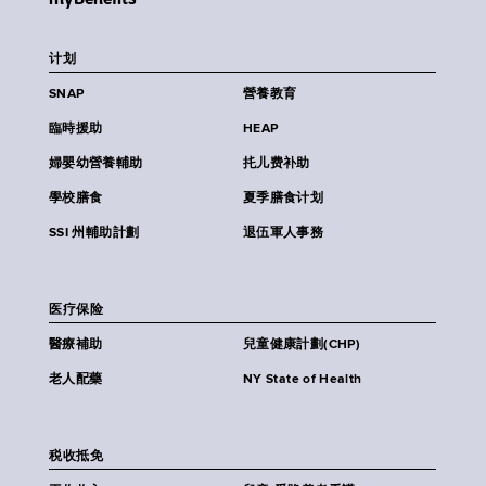
计划
SNAP
營養教育
臨時援助
HEAP
婦嬰幼營養輔助
扥儿费补助
學校膳食
夏季膳食计划
SSI 州輔助計劃
退伍軍人事務
医疗保险
醫療補助
兒童健康計劃(CHP)
老人配藥
NY State of Health
税收抵免