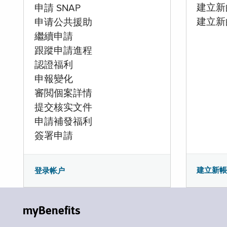
建立新的
申請 SNAP
建立新
申请公共援助
繼續申請
跟蹤申請進程
認證福利
申報變化
審閲個案詳情
提交核实文件
申請補發福利
簽署申請
建立新
登录帐户
myBenefits