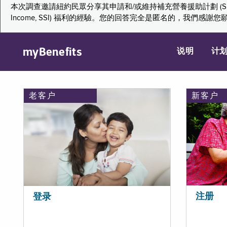
本次調查邀請紐約民眾分享其申請和/或維持補充營養援助計劃 (Supplemental Nutr
Income, SSI) 福利的經驗。您的回答完全是匿名的，我
myBenefits
说明
计
老客户
新客户
注册
登录