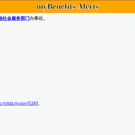
myBenefits Alerts
地社会服务部门
办事处。
s://otda.ny.gov/5261
。