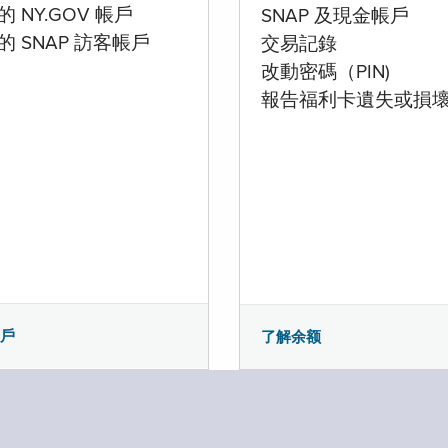
 NY.GOV 帳戶
SNAP 及現金帳戶
的 SNAP 訪客帳戶
交易記錄
改動密碼（PIN)
報告福利卡遺失或損
帳戶
了解余额