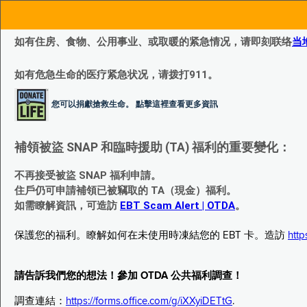
如有住房、食物、公用事业、或取暖的紧急情况，请即刻联络
当
如有危急生命的医疗紧急状况，请拨打911。
您可以捐獻搶救生命。 點擊這裡查看更多資訊
補領被盜 SNAP 和臨時援助 (TA) 福利的重要變化：
不再接受被盜 SNAP 福利申請。
住戶仍可申請補領已被竊取的 TA（現金）福利。
如需瞭解資訊，可造訪
EBT Scam Alert | OTDA
。
保護您的福利。瞭解如何在未使用時凍結您的 EBT 卡。造訪
http
請告訴我們您的想法！參加 OTDA 公共福利調查！
調查連結：
https://forms.office.com/g/iXXyiDETtG
.