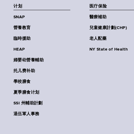
计划
医疗保险
SNAP
醫療補助
營養教育
兒童健康計劃(CHP)
臨時援助
老人配藥
HEAP
NY State of Health
婦嬰幼營養輔助
扥儿费补助
學校膳食
夏季膳食计划
SSI 州輔助計劃
退伍軍人事務