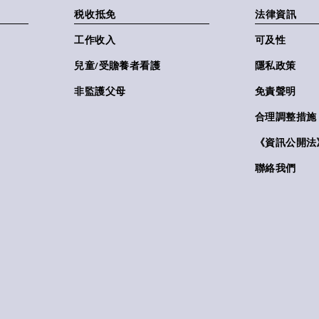
税收抵免
法律資訊
工作收入
可及性
兒童/受贍養者看護
隱私政策
非監護父母
免責聲明
合理調整措施
《資訊公開法》(
聯絡我們