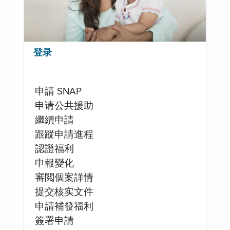
登录
申請 SNAP
申请公共援助
繼續申請
跟蹤申請進程
認證福利
申報變化
審閲個案詳情
提交核实文件
申請補發福利
簽署申請