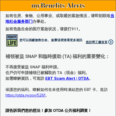
myBenefits Alerts
如有住房、食物、公用事业、或取暖的紧急情况，请即刻联络
当
地社会服务部门
办事处。
如有危急生命的医疗紧急状况，请拨打911。
您可以捐獻搶救生命。 點擊這裡查看更多資訊
造訪勞工廰首頁
補領被盜 SNAP 和臨時援助 (TA) 福利的重要變化：
不再接受被盜 SNAP 福利申請。
住戶仍可申請補領已被竊取的 TA（現金）福利。
如需瞭解資訊，可造訪
EBT Scam Alert | OTDA
。
保護您的福利。瞭解如何在未使用時凍結您的 EBT 卡。造訪
https://otda.ny.gov/5261
。
請告訴我們您的想法！參加 OTDA 公共福利調查！