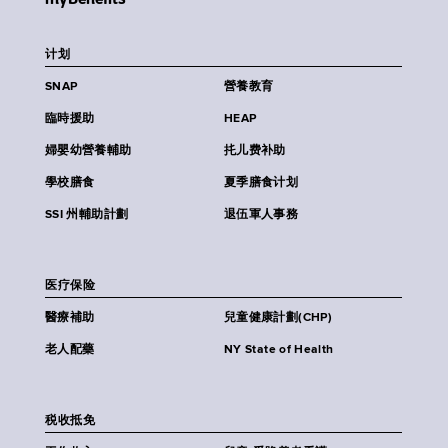
计划
SNAP
營養教育
臨時援助
HEAP
婦嬰幼營養輔助
扥儿费补助
學校膳食
夏季膳食计划
SSI 州輔助計劃
退伍軍人事務
医疗保险
醫療補助
兒童健康計劃(CHP)
老人配藥
NY State of Health
税收抵免