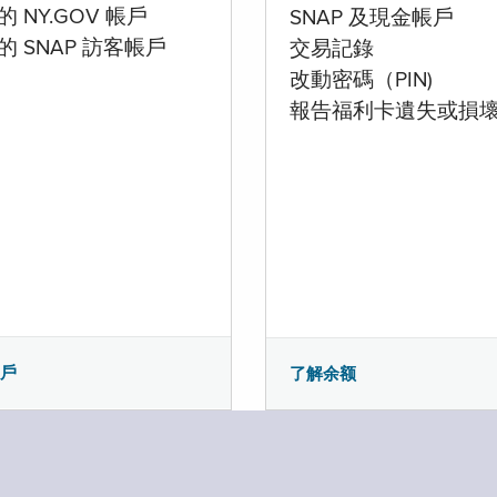
 NY.GOV 帳戶
SNAP 及現金帳戶
的 SNAP 訪客帳戶
交易記錄
改動密碼（PIN)
報告福利卡遺失或損
帳戶
了解余额