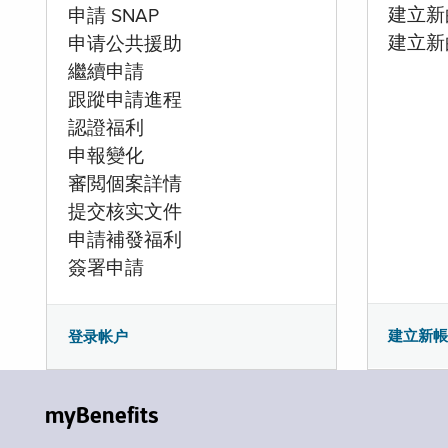
建立新的
申請 SNAP
建立新
申请公共援助
繼續申請
跟蹤申請進程
認證福利
申報變化
審閲個案詳情
提交核实文件
申請補發福利
簽署申請
建立新
登录帐户
myBenefits