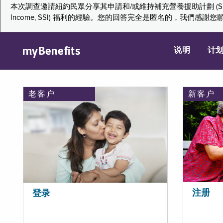
本次調查邀請紐約民眾分享其申請和/或維持補充營養援助計劃 (Supplemental Nutr
Income, SSI) 福利的經驗。您的回答完全是匿名的，我
myBenefits
说明
计
老客户
新客户
注册
登录