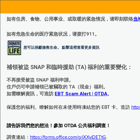
如有住房、食物、公用事业、或取暖的紧急情况，请即刻联络
当
如有危急生命的医疗紧急状况，请拨打911。
您可以捐獻搶救生命。 點擊這裡查看更多資訊
補領被盜 SNAP 和臨時援助 (TA) 福利的重要變化：
不再接受被盜 SNAP 福利申請。
住戶仍可申請補領已被竊取的 TA（現金）福利。
如需瞭解資訊，可造訪
EBT Scam Alert | OTDA
。
保護您的福利。瞭解如何在未使用時凍結您的 EBT 卡。造訪
http
請告訴我們您的想法！參加 OTDA 公共福利調查！
調查連結：
https://forms.office.com/g/iXXyiDETtG
.