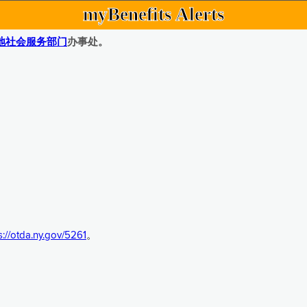
myBenefits Alerts
地社会服务部门
办事处。
s://otda.ny.gov/5261
。