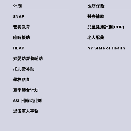
计划
医疗保险
SNAP
醫療補助
營養教育
兒童健康計劃(CHP)
臨時援助
老人配藥
HEAP
NY State of Health
婦嬰幼營養輔助
扥儿费补助
學校膳食
夏季膳食计划
SSI 州輔助計劃
退伍軍人事務