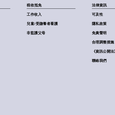
税收抵免
法律資訊
工作收入
可及性
兒童/受贍養者看護
隱私政策
非監護父母
免責聲明
合理調整措施
《資訊公開法》(
聯絡我們