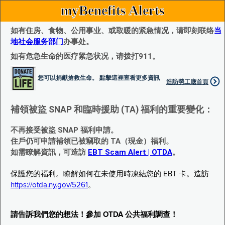
myBenefits Alerts
如有住房、食物、公用事业、或取暖的紧急情况，请即刻联络
当
地社会服务部门
办事处。
如有危急生命的医疗紧急状况，请拨打911。
您可以捐獻搶救生命。 點擊這裡查看更多資訊
造訪勞工廰首頁
補領被盜 SNAP 和臨時援助 (TA) 福利的重要變化：
不再接受被盜 SNAP 福利申請。
住戶仍可申請補領已被竊取的 TA（現金）福利。
如需瞭解資訊，可造訪
EBT Scam Alert | OTDA
。
保護您的福利。瞭解如何在未使用時凍結您的 EBT 卡。造訪
https://otda.ny.gov/5261
。
請告訴我們您的想法！參加 OTDA 公共福利調查！