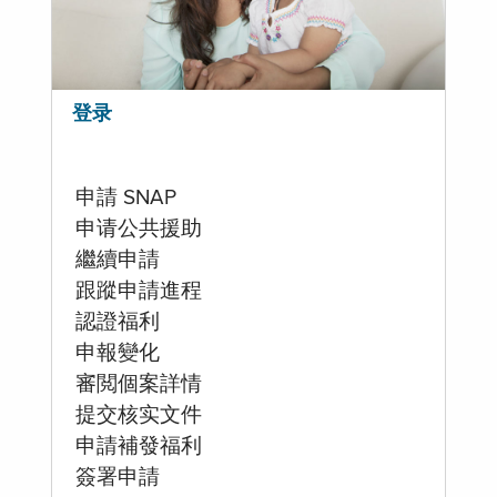
登录
申請 SNAP
申请公共援助
繼續申請
跟蹤申請進程
認證福利
申報變化
審閲個案詳情
提交核实文件
申請補發福利
簽署申請