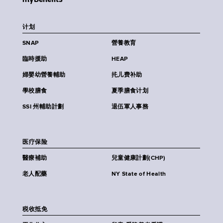
计划
SNAP
營養教育
臨時援助
HEAP
婦嬰幼營養輔助
扥儿费补助
學校膳食
夏季膳食计划
SSI 州輔助計劃
退伍軍人事務
医疗保险
醫療補助
兒童健康計劃(CHP)
老人配藥
NY State of Health
税收抵免