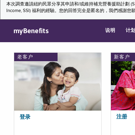
本次調查邀請紐約民眾分享其申請和/或維持補充營養援助計劃 (Supplemental Nutr
Income, SSI) 福利的經驗。您的回答完全是匿名的，我
myBenefits
说明
计
老客户
新客户
注册
登录