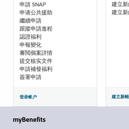
建立新的
申請 SNAP
建立新
申请公共援助
繼續申請
跟蹤申請進程
認證福利
申報變化
審閲個案詳情
提交核实文件
申請補發福利
簽署申請
建立新
登录帐户
myBenefits