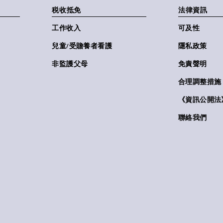
税收抵免
法律資訊
工作收入
可及性
兒童/受贍養者看護
隱私政策
非監護父母
免責聲明
合理調整措施
《資訊公開法》(
聯絡我們