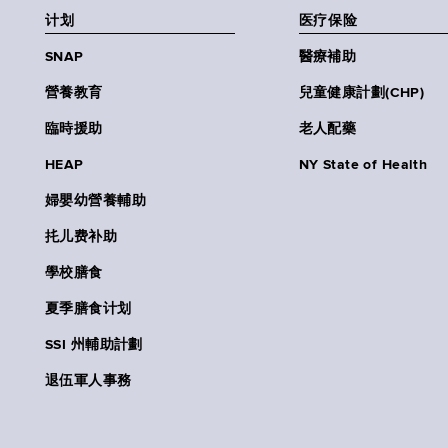
计划
医疗保险
SNAP
醫療補助
營養教育
兒童健康計劃(CHP)
臨時援助
老人配藥
HEAP
NY State of Health
婦嬰幼營養輔助
扥儿费补助
學校膳食
夏季膳食计划
SSI 州輔助計劃
退伍軍人事務