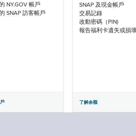
 NY.GOV 帳戶
SNAP 及現金帳戶
的 SNAP 訪客帳戶
交易記錄
改動密碼（PIN)
報告福利卡遺失或損
帳戶
了解余额