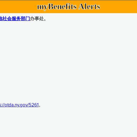
myBenefits Alerts
地社会服务部门
办事处。
s://otda.ny.gov/5261
。