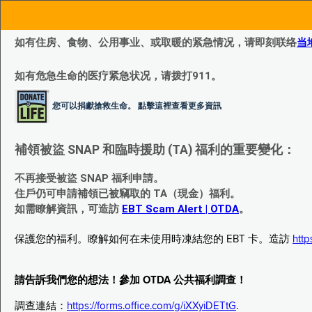
如有住房、食物、公用事业、或取暖的紧急情况，请即刻联络
当
如有危急生命的医疗紧急状况，请拨打911。
您可以捐獻搶救生命。 點擊這裡查看更多資訊
補領被盜 SNAP 和臨時援助 (TA) 福利的重要變化：
不再接受被盜 SNAP 福利申請。
住戶仍可申請補領已被竊取的 TA（現金）福利。
如需瞭解資訊，可造訪
EBT Scam Alert | OTDA
。
保護您的福利。瞭解如何在未使用時凍結您的 EBT 卡。造訪
http
請告訴我們您的想法！參加 OTDA 公共福利調查！
調查連結：
https://forms.office.com/g/iXXyiDETtG
.