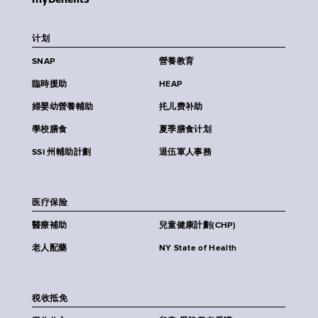
计划
SNAP
營養教育
臨時援助
HEAP
婦嬰幼營養輔助
扥儿费补助
學校膳食
夏季膳食计划
SSI 州輔助計劃
退伍軍人事務
医疗保险
醫療補助
兒童健康計劃(CHP)
老人配藥
NY State of Health
税收抵免