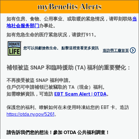
myBenefits Alerts
如有住房、食物、公用事业、或取暖的紧急情况，请即刻联络
当
地社会服务部门
办事处。
如有危急生命的医疗紧急状况，请拨打911。
您可以捐獻搶救生命。 點擊這裡查看更多資訊
造訪勞工廰首頁
補領被盜 SNAP 和臨時援助 (TA) 福利的重要變化：
不再接受被盜 SNAP 福利申請。
住戶仍可申請補領已被竊取的 TA（現金）福利。
如需瞭解資訊，可造訪
EBT Scam Alert | OTDA
。
保護您的福利。瞭解如何在未使用時凍結您的 EBT 卡。造訪
https://otda.ny.gov/5261
。
請告訴我們您的想法！參加 OTDA 公共福利調查！