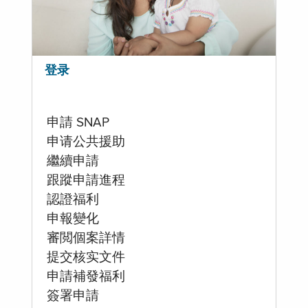
登录
申請 SNAP
申请公共援助
繼續申請
跟蹤申請進程
認證福利
申報變化
審閲個案詳情
提交核实文件
申請補發福利
簽署申請