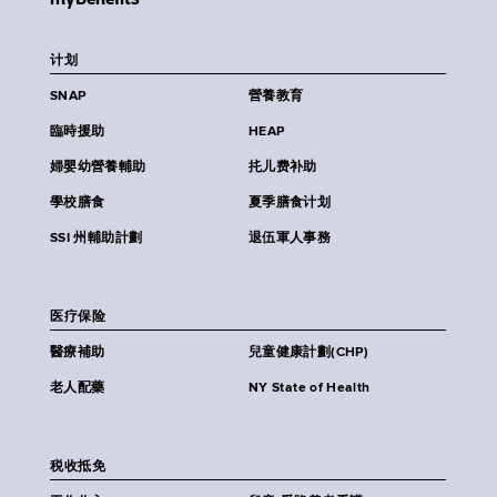
计划
SNAP
營養教育
臨時援助
HEAP
婦嬰幼營養輔助
扥儿费补助
學校膳食
夏季膳食计划
SSI 州輔助計劃
退伍軍人事務
医疗保险
醫療補助
兒童健康計劃(CHP)
老人配藥
NY State of Health
税收抵免