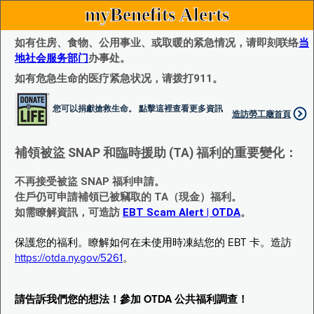
myBenefits Alerts
如有住房、食物、公用事业、或取暖的紧急情况，请即刻联络
当
地社会服务部门
办事处。
如有危急生命的医疗紧急状况，请拨打911。
您可以捐獻搶救生命。 點擊這裡查看更多資訊
造訪勞工廰首頁
補領被盜 SNAP 和臨時援助 (TA) 福利的重要變化：
不再接受被盜 SNAP 福利申請。
住戶仍可申請補領已被竊取的 TA（現金）福利。
如需瞭解資訊，可造訪
EBT Scam Alert | OTDA
。
保護您的福利。瞭解如何在未使用時凍結您的 EBT 卡。造訪
https://otda.ny.gov/5261
。
請告訴我們您的想法！參加 OTDA 公共福利調查！