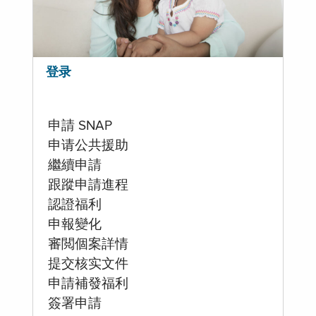
登录
申請 SNAP
申请公共援助
繼續申請
跟蹤申請進程
認證福利
申報變化
審閲個案詳情
提交核实文件
申請補發福利
簽署申請