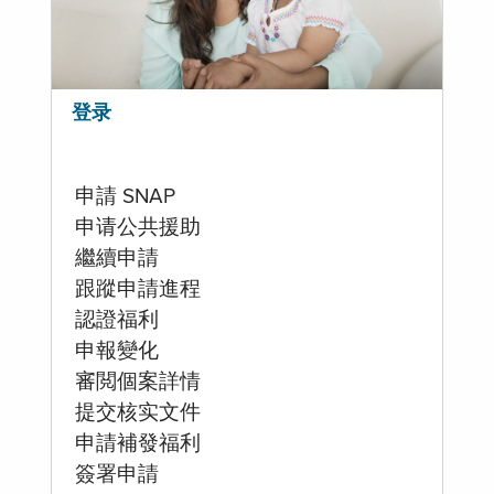
登录
申請 SNAP
申请公共援助
繼續申請
跟蹤申請進程
認證福利
申報變化
審閲個案詳情
提交核实文件
申請補發福利
簽署申請