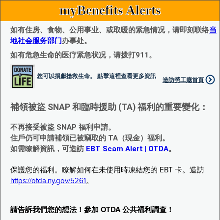
myBenefits Alerts
如有住房、食物、公用事业、或取暖的紧急情况，请即刻联络
当
地社会服务部门
办事处。
如有危急生命的医疗紧急状况，请拨打911。
您可以捐獻搶救生命。 點擊這裡查看更多資訊
造訪勞工廰首頁
補領被盜 SNAP 和臨時援助 (TA) 福利的重要變化：
不再接受被盜 SNAP 福利申請。
住戶仍可申請補領已被竊取的 TA（現金）福利。
如需瞭解資訊，可造訪
EBT Scam Alert | OTDA
。
保護您的福利。瞭解如何在未使用時凍結您的 EBT 卡。造訪
https://otda.ny.gov/5261
。
請告訴我們您的想法！參加 OTDA 公共福利調查！