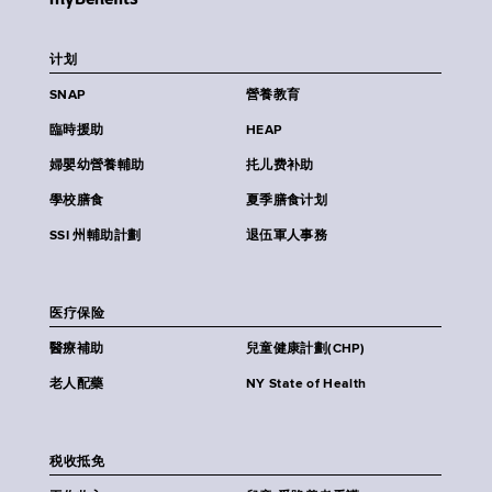
计划
SNAP
營養教育
臨時援助
HEAP
婦嬰幼營養輔助
扥儿费补助
學校膳食
夏季膳食计划
SSI 州輔助計劃
退伍軍人事務
医疗保险
醫療補助
兒童健康計劃(CHP)
老人配藥
NY State of Health
税收抵免