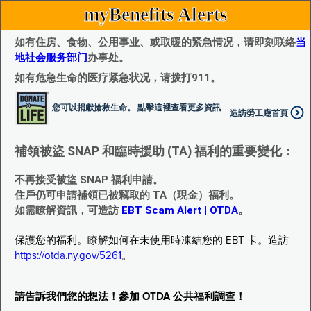
myBenefits Alerts
如有住房、食物、公用事业、或取暖的紧急情况，请即刻联络
当
地社会服务部门
办事处。
如有危急生命的医疗紧急状况，请拨打911。
您可以捐獻搶救生命。 點擊這裡查看更多資訊
造訪勞工廰首頁
補領被盜 SNAP 和臨時援助 (TA) 福利的重要變化：
不再接受被盜 SNAP 福利申請。
住戶仍可申請補領已被竊取的 TA（現金）福利。
如需瞭解資訊，可造訪
EBT Scam Alert | OTDA
。
保護您的福利。瞭解如何在未使用時凍結您的 EBT 卡。造訪
https://otda.ny.gov/5261
。
請告訴我們您的想法！參加 OTDA 公共福利調查！