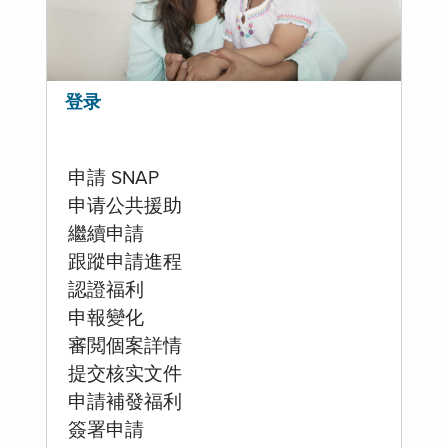
登录
申請 SNAP
申请公共援助
繼續申請
跟蹤申請進程
認證福利
申報變化
審閲個案詳情
提交核实文件
申請補發福利
簽署申請