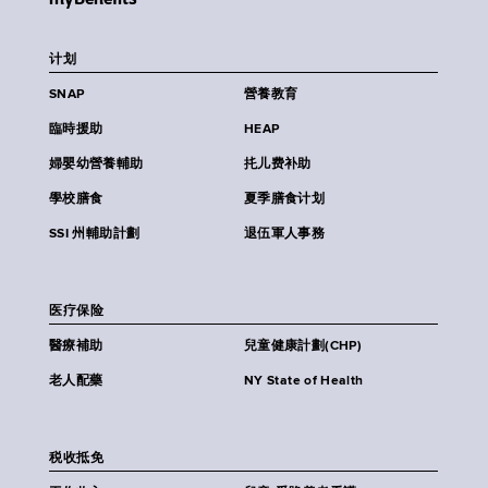
计划
SNAP
營養教育
臨時援助
HEAP
婦嬰幼營養輔助
扥儿费补助
學校膳食
夏季膳食计划
SSI 州輔助計劃
退伍軍人事務
医疗保险
醫療補助
兒童健康計劃(CHP)
老人配藥
NY State of Health
税收抵免