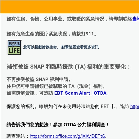
如有住房、食物、公用事业、或取暖的紧急情况，请即刻联络
当
如有危急生命的医疗紧急状况，请拨打911。
您可以捐獻搶救生命。 點擊這裡查看更多資訊
補領被盜 SNAP 和臨時援助 (TA) 福利的重要變化：
不再接受被盜 SNAP 福利申請。
住戶仍可申請補領已被竊取的 TA（現金）福利。
如需瞭解資訊，可造訪
EBT Scam Alert | OTDA
。
保護您的福利。瞭解如何在未使用時凍結您的 EBT 卡。造訪
http
請告訴我們您的想法！參加 OTDA 公共福利調查！
調查連結：
https://forms.office.com/g/iXXyiDETtG
.