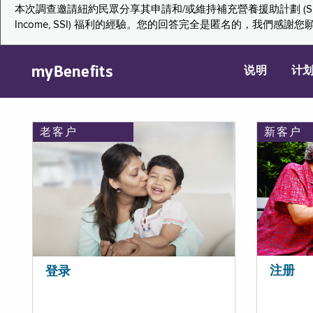
本次調查邀請紐約民眾分享其申請和/或維持補充營養援助計劃 (Supplemental Nutr
Income, SSI) 福利的經驗。您的回答完全是匿名的，我
myBenefits
说明
计
老客户
新客户
注册
登录