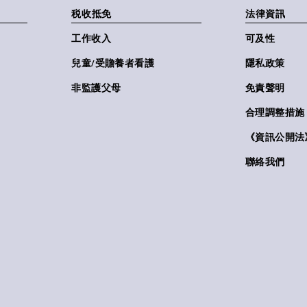
税收抵免
法律資訊
工作收入
可及性
兒童/受贍養者看護
隱私政策
非監護父母
免責聲明
合理調整措施
《資訊公開法》(
聯絡我們