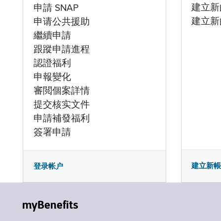
建立新的
申請 SNAP
建立新
申请公共援助
繼續申請
跟蹤申請進程
認證福利
申報變化
審閲個案詳情
提交核实文件
申請補發福利
簽署申請
建立新
登录帐户
myBenefits