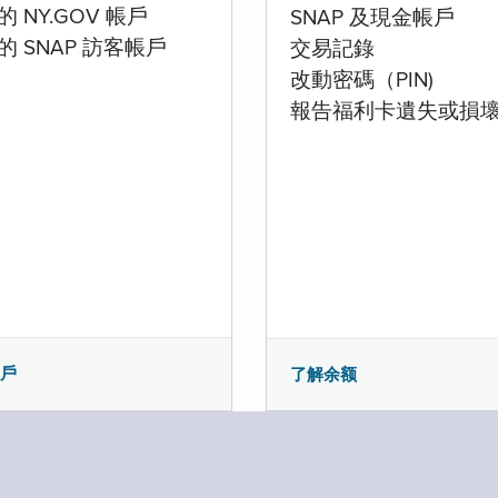
 NY.GOV 帳戶
SNAP 及現金帳戶
的 SNAP 訪客帳戶
交易記錄
改動密碼（PIN)
報告福利卡遺失或損
帳戶
了解余额