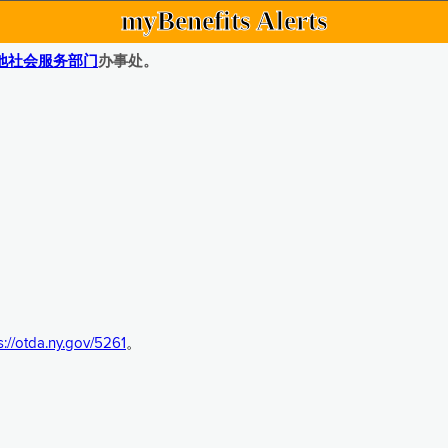
myBenefits Alerts
地社会服务部门
办事处。
s://otda.ny.gov/5261
。