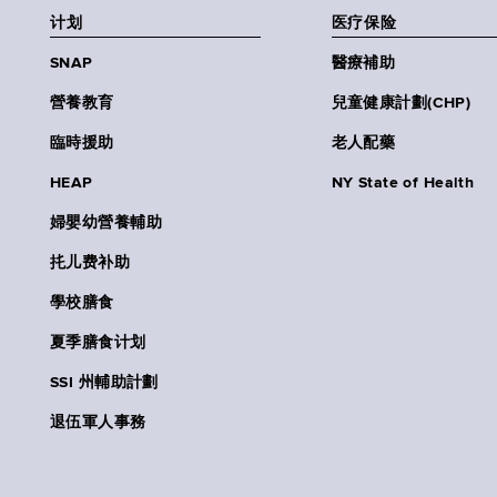
计划
医疗保险
SNAP
醫療補助
營養教育
兒童健康計劃(CHP)
臨時援助
老人配藥
HEAP
NY State of Health
婦嬰幼營養輔助
扥儿费补助
學校膳食
夏季膳食计划
SSI 州輔助計劃
退伍軍人事務