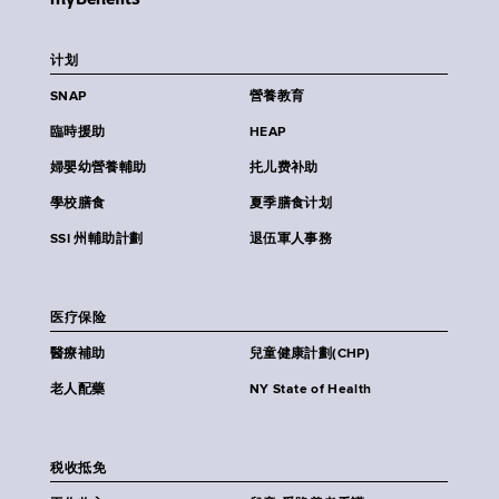
计划
SNAP
營養教育
臨時援助
HEAP
婦嬰幼營養輔助
扥儿费补助
學校膳食
夏季膳食计划
SSI 州輔助計劃
退伍軍人事務
医疗保险
醫療補助
兒童健康計劃(CHP)
老人配藥
NY State of Health
税收抵免