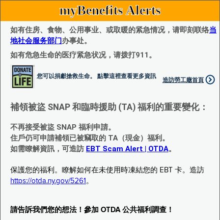
myBenefits Alerts
如有住房、食物、公用事业、或取暖的紧急情况，请即刻联络
当
地社会服务部门
办事处。
如有危急生命的医疗紧急状况，请拨打911。
您可以捐獻搶救生命。 點擊這裡查看更多資訊
造訪勞工廰首頁
補領被盜 SNAP 和臨時援助 (TA) 福利的重要變化：
不再接受被盜 SNAP 福利申請。
住戶仍可申請補領已被竊取的 TA（現金）福利。
如需瞭解資訊，可造訪
EBT Scam Alert | OTDA
。
保護您的福利。瞭解如何在未使用時凍結您的 EBT 卡。造訪
https://otda.ny.gov/5261
。
請告訴我們您的想法！參加 OTDA 公共福利調查！