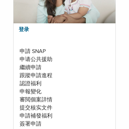
登录
申請 SNAP
申请公共援助
繼續申請
跟蹤申請進程
認證福利
申報變化
審閲個案詳情
提交核实文件
申請補發福利
簽署申請