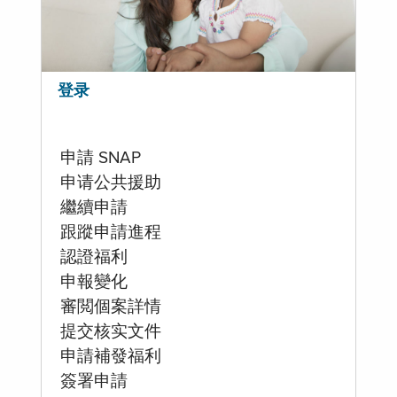
登录
申請 SNAP
申请公共援助
繼續申請
跟蹤申請進程
認證福利
申報變化
審閲個案詳情
提交核实文件
申請補發福利
簽署申請