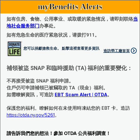
myBenefits Alerts
如有住房、食物、公用事业、或取暖的紧急情况，请即刻联络
当
地社会服务部门
办事处。
如有危急生命的医疗紧急状况，请拨打911。
您可以捐獻搶救生命。 點擊這裡查看更多資訊
造訪勞工廰首頁
補領被盜 SNAP 和臨時援助 (TA) 福利的重要變化：
不再接受被盜 SNAP 福利申請。
住戶仍可申請補領已被竊取的 TA（現金）福利。
如需瞭解資訊，可造訪
EBT Scam Alert | OTDA
。
保護您的福利。瞭解如何在未使用時凍結您的 EBT 卡。造訪
https://otda.ny.gov/5261
。
請告訴我們您的想法！參加 OTDA 公共福利調查！