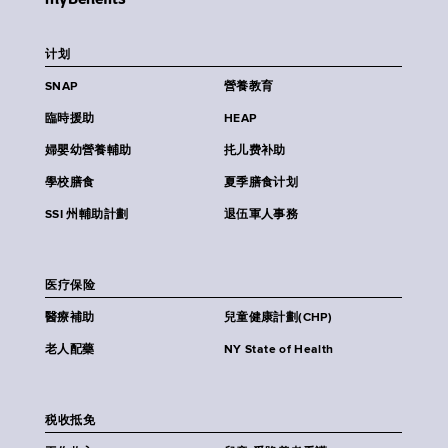
计划
SNAP
營養教育
臨時援助
HEAP
婦嬰幼營養輔助
扥儿费补助
學校膳食
夏季膳食计划
SSI 州輔助計劃
退伍軍人事務
医疗保险
醫療補助
兒童健康計劃(CHP)
老人配藥
NY State of Health
税收抵免