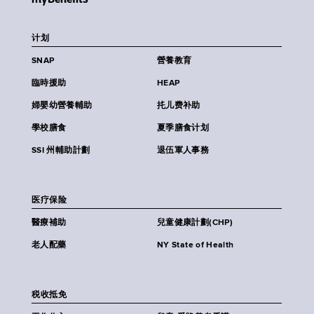
计划
SNAP
營養教育
臨時援助
HEAP
婦嬰幼營養輔助
扥儿费补助
學校膳食
夏季膳食计划
SSI 州輔助計劃
退伍軍人事務
医疗保险
醫療補助
兒童健康計劃(CHP)
老人配藥
NY State of Health
税收抵免