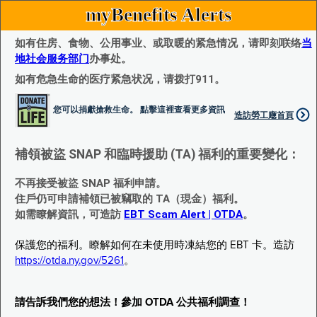
myBenefits Alerts
如有住房、食物、公用事业、或取暖的紧急情况，请即刻联络
当
地社会服务部门
办事处。
如有危急生命的医疗紧急状况，请拨打911。
您可以捐獻搶救生命。 點擊這裡查看更多資訊
造訪勞工廰首頁
補領被盜 SNAP 和臨時援助 (TA) 福利的重要變化：
不再接受被盜 SNAP 福利申請。
住戶仍可申請補領已被竊取的 TA（現金）福利。
如需瞭解資訊，可造訪
EBT Scam Alert | OTDA
。
保護您的福利。瞭解如何在未使用時凍結您的 EBT 卡。造訪
https://otda.ny.gov/5261
。
請告訴我們您的想法！參加 OTDA 公共福利調查！