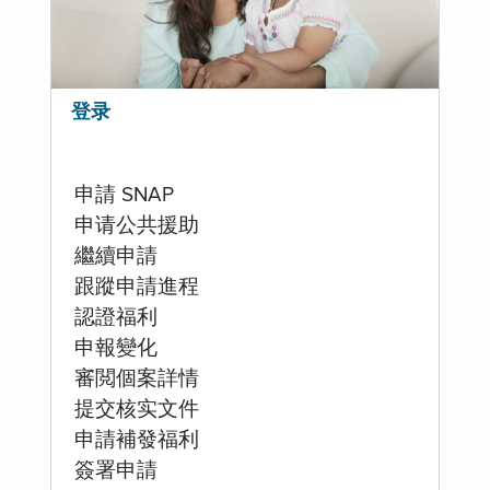
登录
申請 SNAP
申请公共援助
繼續申請
跟蹤申請進程
認證福利
申報變化
審閲個案詳情
提交核实文件
申請補發福利
簽署申請