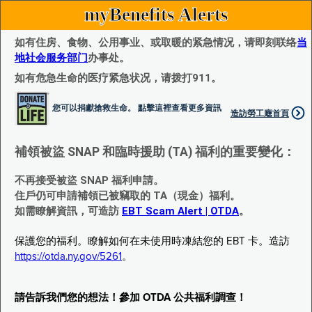
myBenefits Alerts
如有住房、食物、公用事业、或取暖的紧急情况，请即刻联络
当
地社会服务部门
办事处。
如有危急生命的医疗紧急状况，请拨打911。
您可以捐獻搶救生命。 點擊這裡查看更多資訊
造訪勞工廰首頁
補領被盜 SNAP 和臨時援助 (TA) 福利的重要變化：
不再接受被盜 SNAP 福利申請。
住戶仍可申請補領已被竊取的 TA（現金）福利。
如需瞭解資訊，可造訪
EBT Scam Alert | OTDA
。
保護您的福利。瞭解如何在未使用時凍結您的 EBT 卡。造訪
https://otda.ny.gov/5261
。
請告訴我們您的想法！參加 OTDA 公共福利調查！