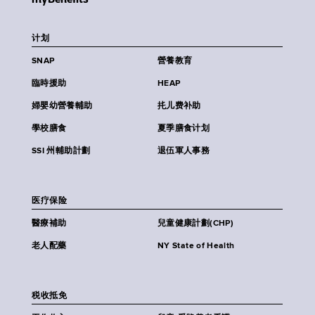
计划
SNAP
營養教育
臨時援助
HEAP
婦嬰幼營養輔助
扥儿费补助
學校膳食
夏季膳食计划
SSI 州輔助計劃
退伍軍人事務
医疗保险
醫療補助
兒童健康計劃(CHP)
老人配藥
NY State of Health
税收抵免