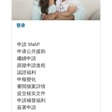
登录
申請 SNAP
申请公共援助
繼續申請
跟蹤申請進程
認證福利
申報變化
審閲個案詳情
提交核实文件
申請補發福利
簽署申請