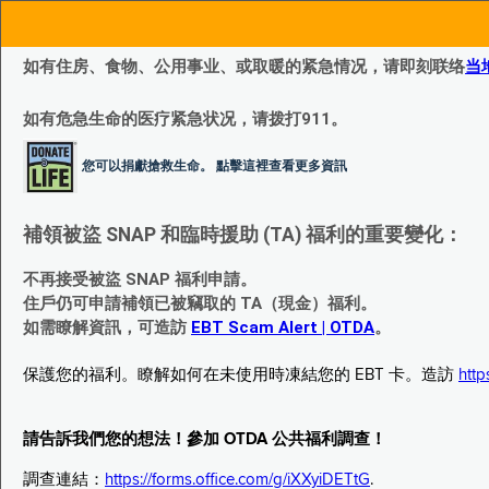
如有住房、食物、公用事业、或取暖的紧急情况，请即刻联络
当
如有危急生命的医疗紧急状况，请拨打911。
您可以捐獻搶救生命。 點擊這裡查看更多資訊
補領被盜 SNAP 和臨時援助 (TA) 福利的重要變化：
不再接受被盜 SNAP 福利申請。
住戶仍可申請補領已被竊取的 TA（現金）福利。
如需瞭解資訊，可造訪
EBT Scam Alert | OTDA
。
保護您的福利。瞭解如何在未使用時凍結您的 EBT 卡。造訪
http
請告訴我們您的想法！參加 OTDA 公共福利調查！
調查連結：
https://forms.office.com/g/iXXyiDETtG
.