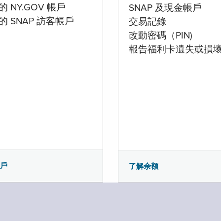
 NY.GOV 帳戶
SNAP 及現金帳戶
的 SNAP 訪客帳戶
交易記錄
改動密碼（PIN)
報告福利卡遺失或損
帳戶
了解余额