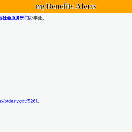
myBenefits Alerts
地社会服务部门
办事处。
s://otda.ny.gov/5261
。