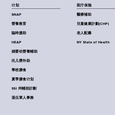
计划
医疗保险
SNAP
醫療補助
營養教育
兒童健康計劃(CHP)
臨時援助
老人配藥
HEAP
NY State of Health
婦嬰幼營養輔助
扥儿费补助
學校膳食
夏季膳食计划
SSI 州輔助計劃
退伍軍人事務