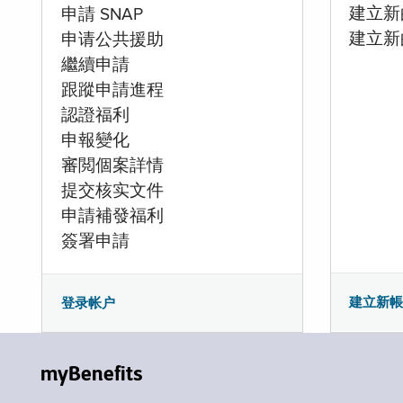
建立新的
申請 SNAP
建立新
申请公共援助
繼續申請
跟蹤申請進程
認證福利
申報變化
審閲個案詳情
提交核实文件
申請補發福利
簽署申請
建立新
登录帐户
myBenefits