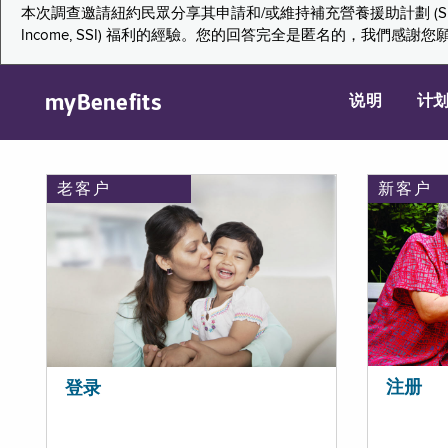
本次調查邀請紐約民眾分享其申請和/或維持補充營養援助計劃 (Supplemental Nutr
Income, SSI) 福利的經驗。您的回答完全是匿名的，我
myBenefits
说明
计
老客户
新客户
注册
登录