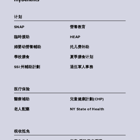
计划
SNAP
營養教育
臨時援助
HEAP
婦嬰幼營養輔助
扥儿费补助
學校膳食
夏季膳食计划
SSI 州輔助計劃
退伍軍人事務
医疗保险
醫療補助
兒童健康計劃(CHP)
老人配藥
NY State of Health
税收抵免