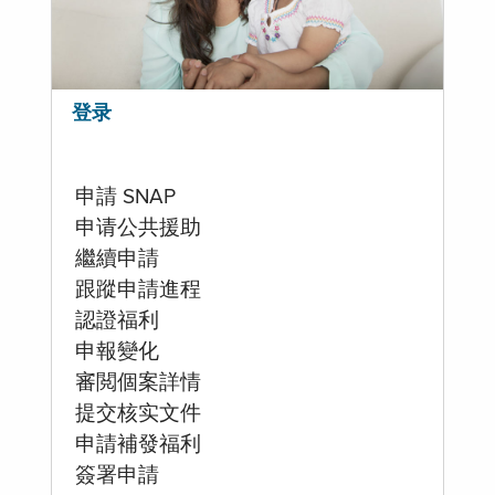
登录
申請 SNAP
申请公共援助
繼續申請
跟蹤申請進程
認證福利
申報變化
審閲個案詳情
提交核实文件
申請補發福利
簽署申請