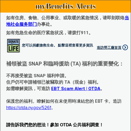
myBenefits Alerts
如有住房、食物、公用事业、或取暖的紧急情况，请即刻联络
当
地社会服务部门
办事处。
如有危急生命的医疗紧急状况，请拨打911。
您可以捐獻搶救生命。 點擊這裡查看更多資訊
造訪勞工廰首頁
補領被盜 SNAP 和臨時援助 (TA) 福利的重要變化：
不再接受被盜 SNAP 福利申請。
住戶仍可申請補領已被竊取的 TA（現金）福利。
如需瞭解資訊，可造訪
EBT Scam Alert | OTDA
。
保護您的福利。瞭解如何在未使用時凍結您的 EBT 卡。造訪
https://otda.ny.gov/5261
。
請告訴我們您的想法！參加 OTDA 公共福利調查！